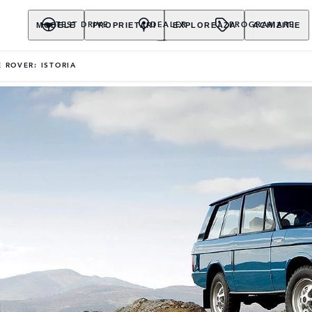
MODELE
PROPRIETARI
EXPLOREAZA
ACHIZITIE
TEST DRIVE
DEALER
PROGRAMARE
 ROVER: ISTORIA