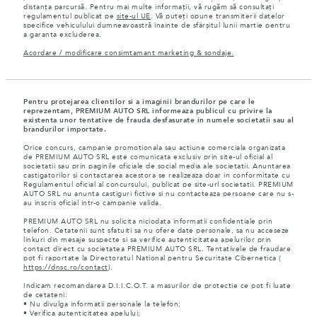
distanța parcursă. Pentru mai multe informații, vă rugăm să consultați
regulamentul publicat pe
site-ul UE
. Vă puteți opune transmiterii datelor
specifice vehiculului dumneavoastră înainte de sfârșitul lunii martie pentru
a garanta excluderea.
Acordare / modificare consimtamant marketing & sondaje.
Pentru protejarea clientilor si a imaginii brandurilor pe care le
reprezentam, PREMIUM AUTO SRL informeaza publicul cu privire la
existenta unor tentative de frauda desfasurate in numele societatii sau al
brandurilor importate.
Orice concurs, campanie promotionala sau actiune comerciala organizata
de PREMIUM AUTO SRL este comunicata exclusiv prin site-ul oficial al
societatii sau prin paginile oficiale de social media ale societatii. Anuntarea
castigatorilor si contactarea acestora se realizeaza doar in conformitate cu
Regulamentul oficial al concursului, publicat pe site-url societatii. PREMIUM
AUTO SRL nu anunta castiguri fictive si nu contacteaza persoane care nu s-
au inscris oficial intr-o campanie valida.
PREMIUM AUTO SRL nu solicita niciodata informatii confidentiale prin
telefon. Cetatenii sunt sfatuiti sa nu ofere date personale, sa nu acceseze
linkuri din mesaje suspecte si sa verifice autenticitatea apelurilor prin
contact direct cu societatea PREMIUM AUTO SRL. Tentativele de fraudare
pot fi raportate la Directoratul National pentru Securitate Cibernetica (
https://dnsc.ro/contact
).
Indicam recomandarea D.I.I.C.O.T. a masurilor de protectie ce pot fi luate
de cetateni:
• Nu divulga informatii personale la telefon;
• Verifica autenticitatea apelului;