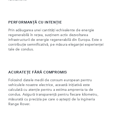
PERFORMANȚĂ CU INTENȚIE
Prin adăugarea unei cantități echivalente de energie
regenerabilă în rețea, susținem activ dezvoltarea
infrastructurii de energie regenerabilă din Europa. Este o
contribuție semnificativă, pe măsura eleganței experienței
tale de condus.
ACURATEȚE FĂRĂ COMPROMIS
Folosind datele medii de consum european pentru
vehiculele noastre electrice, această inițiativă este
calculată cu atenție pentru a estima amprenta ta de
condus. Asigură transparență pentru fiecare kilometru,
măsurată cu precizia pe care o aștepți de la ingineria
Range Rover.