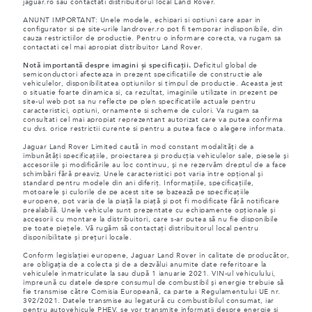
jaguar.ro sau contactati distribuitorul local Land Rover.
ANUNT IMPORTANT: Unele modele, echipari si optiuni care apar in
configurator si pe site-urile landrover.ro pot fi temporar indisponibile, din
cauza restrictiilor de productie. Pentru o informare corecta, va rugam sa
contactati cel mai apropiat distribuitor Land Rover.
Notă importantă despre imagini și specificații.
Deficitul global de
semiconductori afecteaza in prezent specificatiile de constructie ale
vehiculelor, disponibilitatea optiunilor si timpul de productie. Aceasta jest
o situatie foarte dinamica si, ca rezultat, imaginile utilizate in prezent pe
site-ul web pot sa nu reflecte pe plen specificatiile actuale pentru
caracteristici, optiuni, ornamente si scheme de culori. Va rugam sa
consultati cel mai apropiat reprezentant autorizat care va putea confirma
cu dvs. orice restrictii curente si pentru a putea face o alegere informata.
Jaguar Land Rover Limited caută în mod constant modalități de a
îmbunătăți specificațiile, proiectarea și producția vehiculelor sale, piesele și
accesoriile și modificările au loc continuu, și ne rezervăm dreptul de a face
schimbări fără preaviz. Unele caracteristici pot varia între opțional și
standard pentru modele din ani diferiț. Informațiile, specificațiile,
motoarele și culorile de pe acest site se bazează pe specificațiile
europene, pot varia de la piață la piață și pot fi modificate fără notificare
prealabilă. Unele vehicule sunt prezentate cu echipamente opționale și
accesorii cu montare la distribuitori, care s-ar putea să nu fie disponibile
pe toate piețele. Vă rugăm să contactați distribuitorul local pentru
disponibilitate și prețuri locale.
Conform legislației europene, Jaguar Land Rover în calitate de producător,
are obligația de a colecta și de a dezvălui anumite date referitoare la
vehiculele înmatriculate la sau după 1 ianuarie 2021. VIN-ul vehiculului,
împreună cu datele despre consumul de combustibil și energie trebuie să
fie transmise către Comisia Europeană, ca parte a Regulamentului UE nr.
392/2021. Datele transmise au legatură cu combustibilul consumat, iar
pentru autovehicule PHEV, se vor transmite informații despre energie și