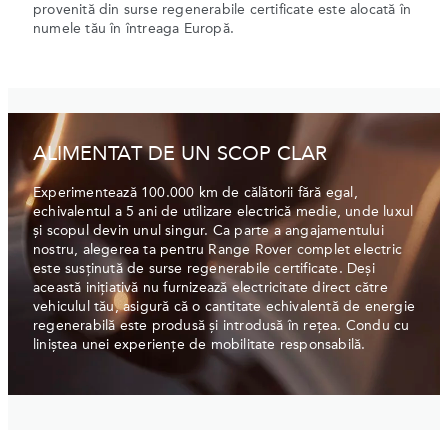
provenită din surse regenerabile certificate este alocată în
numele tău în întreaga Europă.
ALIMENTAT DE UN SCOP CLAR
Experimentează 100.000 km de călătorii fără egal,
echivalentul a 5 ani de utilizare electrică medie, unde luxul
și scopul devin unul singur. Ca parte a angajamentului
nostru, alegerea ta pentru Range Rover complet electric
este susținută de surse regenerabile certificate. Deși
această inițiativă nu furnizează electricitate direct către
vehiculul tău, asigură că o cantitate echivalentă de energie
regenerabilă este produsă și introdusă în rețea. Condu cu
liniștea unei experiențe de mobilitate responsabilă.