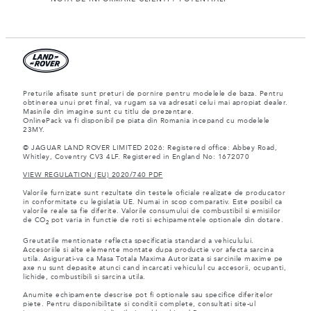
Preturile afisate sunt preturi de pornire pentru modelele de baza. Pentru
obtinerea unui pret final, va rugam sa va adresati celui mai apropiat dealer.
Masinile din imagine sunt cu titlu de prezentare.
OnlinePack va fi disponibil pe piata din Romania incepand cu modelele
23MY.
© JAGUAR LAND ROVER LIMITED 2026: Registered office: Abbey Road,
Whitley, Coventry CV3 4LF. Registered in England No: 1672070
VIEW REGULATION (EU) 2020/740 PDF
Valorile furnizate sunt rezultate din testele oficiale realizate de producator
in conformitate cu legislatia UE. Numai in scop comparativ. Este posibil ca
valorile reale sa fie diferite. Valorile consumului de combustibil si emisiilor
de CO
pot varia in functie de roti si echipamentele optionale din dotare.
2
Greutatile mentionate reflecta specificatia standard a vehiculului.
Accesoriile si alte elemente montate dupa productie vor afecta sarcina
utila. Asigurati-va ca Masa Totala Maxima Autorizata si sarcinile maxime pe
axe nu sunt depasite atunci cand incarcati vehiculul cu accesorii, ocupanti,
lichide, combustibili si sarcina utila.
Anumite echipamente descrise pot fi optionale sau specifice diferitelor
piete. Pentru disponibilitate si conditii complete, consultati site-ul