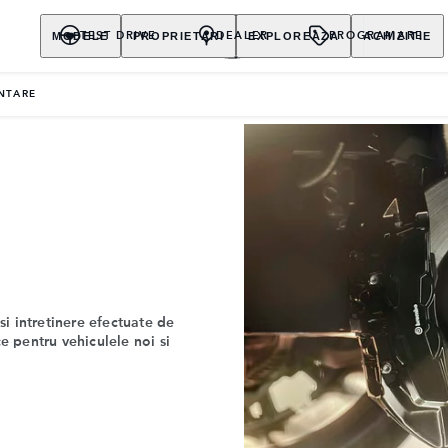
MODELE
PROPRIETARI
EXPLOREAZA
ACHIZITIE
TEST DRIVE
DEALER
PROGRAMARE
NTARE
 si intretinere efectuate de
ce pentru vehiculele noi si