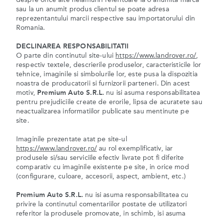
despre orice alte nelamuriri referitoare la o anumita marca
sau la un anumit produs clientul se poate adresa
reprezentantului marcii respective sau importatorului din
Romania.
DECLINAREA RESPONSABILITATII
O parte din continutul site-ului
https://www.landrover.ro/
,
respectiv textele, descrierile produselor, caracteristicile lor
tehnice, imaginile si simbolurile lor, este pusa la dispozitia
noastra de producatorii si furnizorii parteneri. Din acest
motiv,
Premium Auto S.R.L.
nu isi asuma responsabilitatea
pentru prejudiciile create de erorile, lipsa de acuratete sau
neactualizarea informatiilor publicate sau mentinute pe
site.
Imaginile prezentate atat pe site-ul
https://www.landrover.ro/
au rol exemplificativ, iar
produsele si/sau serviciile efectiv livrate pot fi diferite
comparativ cu imaginile existente pe site, in orice mod
(configurare, culoare, accesorii, aspect, ambient, etc.)
Premium Auto S.R.L.
nu isi asuma responsabilitatea cu
privire la continutul comentariilor postate de utilizatori
referitor la produsele promovate, in schimb, isi asuma