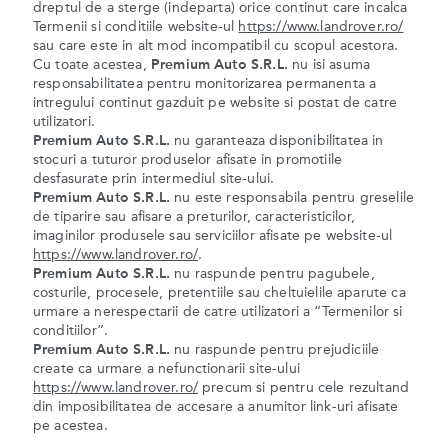
dreptul de a sterge (indeparta) orice continut care incalca
Termenii si conditiile website-ul
https://www.landrover.ro/
sau care este in alt mod incompatibil cu scopul acestora.
Cu toate acestea,
Premium Auto S.R.L.
nu isi asuma
responsabilitatea pentru monitorizarea permanenta a
intregului continut gazduit pe website si postat de catre
utilizatori.
Premium Auto S.R.L.
nu garanteaza disponibilitatea in
stocuri a tuturor produselor afisate in promotiile
desfasurate prin intermediul site-ului.
Premium Auto S.R.L.
nu este responsabila pentru greselile
de tiparire sau afisare a preturilor, caracteristicilor,
imaginilor produsele sau serviciilor afisate pe website-ul
https://www.landrover.ro/
.
Premium Auto S.R.L.
nu raspunde pentru pagubele,
costurile, procesele, pretentiile sau cheltuielile aparute ca
urmare a nerespectarii de catre utilizatori a “Termenilor si
conditiilor”.
Premium Auto S.R.L.
nu raspunde pentru prejudiciile
create ca urmare a nefunctionarii site-ului
https://www.landrover.ro/
precum si pentru cele rezultand
din imposibilitatea de accesare a anumitor link-uri afisate
pe acestea.