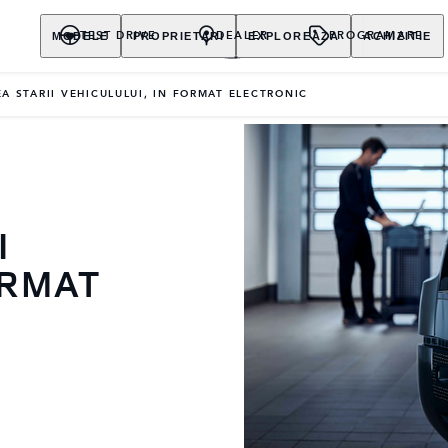
MODELE
PROPRIETARI
EXPLOREAZA
ACHIZITIE
TEST DRIVE
DEALER
PROGRAMARE
EA STARII VEHICULULUI, IN FORMAT ELECTRONIC
I
ORMAT