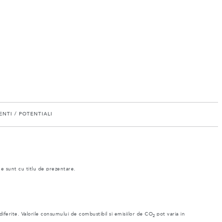
NTI / POTENTIALI
ne sunt cu titlu de prezentare.
 diferite. Valorile consumului de combustibil si emisiilor de CO
pot varia in
2