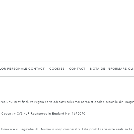
ELOR PERSONALE CONTACT
COOKIES
CONTACT
NOTA DE INFORMARE CLIE
ea unui pret final, va rugam sa va adresati celui mai apropiat dealer. Masinile din imagi
 Coventry CV3 4LF. Registered in England No: 1672070
nformitate cu legislatia UE. Numai in scop comparativ. Este posibil ca valorile reale sa fie