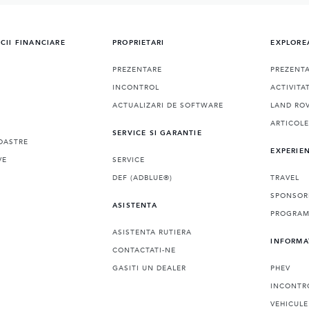
ICII FINANCIARE
PROPRIETARI
EXPLORE
PREZENTARE
PREZENT
INCONTROL
ACTIVITA
ACTUALIZARI DE SOFTWARE
LAND ROV
ARTICOL
SERVICE SI GARANTIE
OASTRE
EXPERIE
VE
SERVICE
DEF (ADBLUE®)
TRAVEL
SPONSOR
ASISTENTA
PROGRAMA
ASISTENTA RUTIERA
INFORMA
CONTACTATI-NE
GASITI UN DEALER
PHEV
INCONTR
VEHICULE