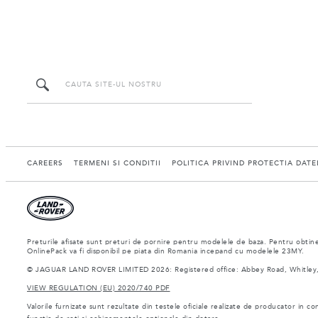
CAREERS
TERMENI SI CONDITII
POLITICA PRIVIND PROTECTIA DAT
Preturile afisate sunt preturi de pornire pentru modelele de baza. Pentru obtiner
OnlinePack va fi disponibil pe piata din Romania incepand cu modelele 23MY.
© JAGUAR LAND ROVER LIMITED 2026: Registered office: Abbey Road, Whitley,
VIEW REGULATION (EU) 2020/740 PDF
Valorile furnizate sunt rezultate din testele oficiale realizate de producator in co