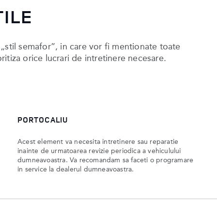
TILE
t „stil semafor”, in care vor fi mentionate toate
oritiza orice lucrari de intretinere necesare.
PORTOCALIU
Acest element va necesita intretinere sau reparatie
inainte de urmatoarea revizie periodica a vehiculului
dumneavoastra. Va recomandam sa faceti o programare
in service la dealerul dumneavoastra.