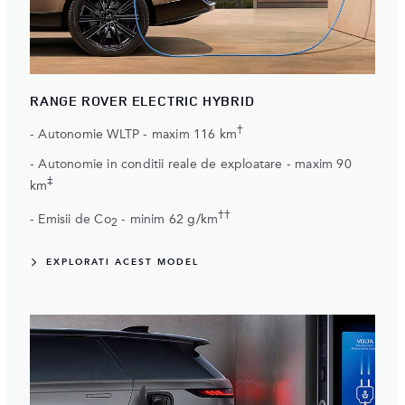
RANGE ROVER ELECTRIC HYBRID
†
- Autonomie WLTP - maxim 116 km
- Autonomie in conditii reale de exploatare - maxim 90
‡
km
††
- Emisii de Co
- minim 62 g/km
2
EXPLORATI ACEST MODEL