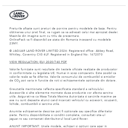
Preturile afisate sunt preturi de pornire pentru modelele de baza. Pentru
obtinerea unui pret final, va rugam sa va adresati celui mai apropiat dealer.
Masinile din imagine sunt cu titlu de prezentare.
OnlinePack va fi disponibil pe piata din Romania incepand cu modelele
23MY.
© JAGUAR LAND ROVER LIMITED 2026: Registered office: Abbey Road,
Whitley, Coventry CV3 4LF. Registered in England No: 1672070
VIEW REGULATION (EU) 2020/740 PDF
Valorile furnizate sunt rezultate din testele oficiale realizate de producator
in conformitate cu legislatia UE. Numai in scop comparativ. Este posibil ca
valorile reale sa fie diferite. Valorile consumului de combustibil si emisiilor
de CO
pot varia in functie de roti si echipamentele optionale din dotare.
2
Greutatile mentionate reflecta specificatia standard a vehiculului.
Accesoriile si alte elemente montate dupa productie vor afecta sarcina
utila. Asigurati-va ca Masa Totala Maxima Autorizata si sarcinile maxime pe
axe nu sunt depasite atunci cand incarcati vehiculul cu accesorii, ocupanti,
lichide, combustibili si sarcina utila.
Anumite echipamente descrise pot fi optionale sau specifice diferitelor
piete. Pentru disponibilitate si conditii complete, consultati site-ul
jaguar.ro sau contactati distribuitorul local Land Rover.
ANUNT IMPORTANT: Unele modele, echipari si optiuni care apar in