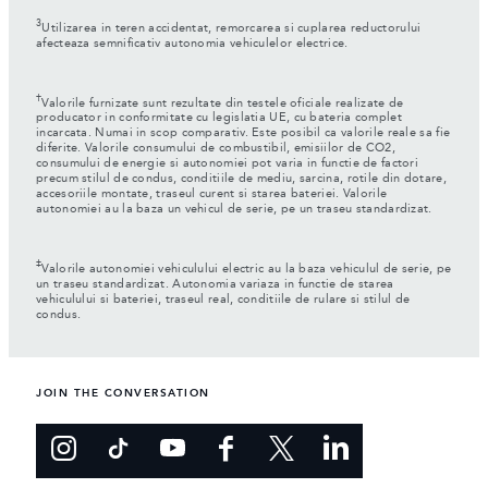
3
Utilizarea in teren accidentat, remorcarea si cuplarea reductorului
afecteaza semnificativ autonomia vehiculelor electrice.
†
Valorile furnizate sunt rezultate din testele oficiale realizate de
producator in conformitate cu legislatia UE, cu bateria complet
incarcata. Numai in scop comparativ. Este posibil ca valorile reale sa fie
diferite. Valorile consumului de combustibil, emisiilor de CO2,
consumului de energie si autonomiei pot varia in functie de factori
precum stilul de condus, conditiile de mediu, sarcina, rotile din dotare,
accesoriile montate, traseul curent si starea bateriei. Valorile
autonomiei au la baza un vehicul de serie, pe un traseu standardizat.
‡
Valorile autonomiei vehiculului electric au la baza vehiculul de serie, pe
un traseu standardizat. Autonomia variaza in functie de starea
vehiculului si bateriei, traseul real, conditiile de rulare si stilul de
condus.
JOIN THE CONVERSATION