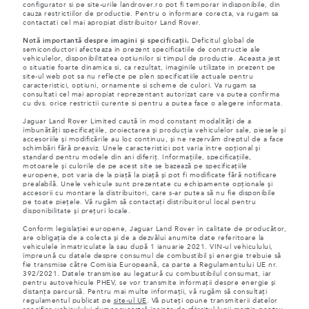
configurator si pe site-urile landrover.ro pot fi temporar indisponibile, din
cauza restrictiilor de productie. Pentru o informare corecta, va rugam sa
contactati cel mai apropiat distribuitor Land Rover.
Notă importantă despre imagini și specificații.
Deficitul global de
semiconductori afecteaza in prezent specificatiile de constructie ale
vehiculelor, disponibilitatea optiunilor si timpul de productie. Aceasta jest
o situatie foarte dinamica si, ca rezultat, imaginile utilizate in prezent pe
site-ul web pot sa nu reflecte pe plen specificatiile actuale pentru
caracteristici, optiuni, ornamente si scheme de culori. Va rugam sa
consultati cel mai apropiat reprezentant autorizat care va putea confirma
cu dvs. orice restrictii curente si pentru a putea face o alegere informata.
Jaguar Land Rover Limited caută în mod constant modalități de a
îmbunătăți specificațiile, proiectarea și producția vehiculelor sale, piesele și
accesoriile și modificările au loc continuu, și ne rezervăm dreptul de a face
schimbări fără preaviz. Unele caracteristici pot varia între opțional și
standard pentru modele din ani diferiț. Informațiile, specificațiile,
motoarele și culorile de pe acest site se bazează pe specificațiile
europene, pot varia de la piață la piață și pot fi modificate fără notificare
prealabilă. Unele vehicule sunt prezentate cu echipamente opționale și
accesorii cu montare la distribuitori, care s-ar putea să nu fie disponibile
pe toate piețele. Vă rugăm să contactați distribuitorul local pentru
disponibilitate și prețuri locale.
Conform legislației europene, Jaguar Land Rover în calitate de producător,
are obligația de a colecta și de a dezvălui anumite date referitoare la
vehiculele înmatriculate la sau după 1 ianuarie 2021. VIN-ul vehiculului,
împreună cu datele despre consumul de combustibil și energie trebuie să
fie transmise către Comisia Europeană, ca parte a Regulamentului UE nr.
392/2021. Datele transmise au legatură cu combustibilul consumat, iar
pentru autovehicule PHEV, se vor transmite informații despre energie și
distanța parcursă. Pentru mai multe informații, vă rugăm să consultați
regulamentul publicat pe
site-ul UE
. Vă puteți opune transmiterii datelor