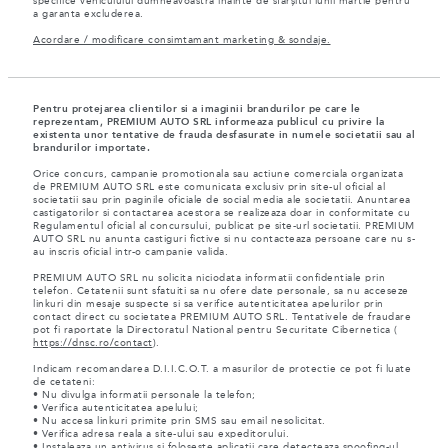
specifice vehiculului dumneavoastră înainte de sfârșitul lunii martie pentru
a garanta excluderea.
Acordare / modificare consimtamant marketing & sondaje.
Pentru protejarea clientilor si a imaginii brandurilor pe care le
reprezentam, PREMIUM AUTO SRL informeaza publicul cu privire la
existenta unor tentative de frauda desfasurate in numele societatii sau al
brandurilor importate.
Orice concurs, campanie promotionala sau actiune comerciala organizata
de PREMIUM AUTO SRL este comunicata exclusiv prin site-ul oficial al
societatii sau prin paginile oficiale de social media ale societatii. Anuntarea
castigatorilor si contactarea acestora se realizeaza doar in conformitate cu
Regulamentul oficial al concursului, publicat pe site-url societatii. PREMIUM
AUTO SRL nu anunta castiguri fictive si nu contacteaza persoane care nu s-
au inscris oficial intr-o campanie valida.
PREMIUM AUTO SRL nu solicita niciodata informatii confidentiale prin
telefon. Cetatenii sunt sfatuiti sa nu ofere date personale, sa nu acceseze
linkuri din mesaje suspecte si sa verifice autenticitatea apelurilor prin
contact direct cu societatea PREMIUM AUTO SRL. Tentativele de fraudare
pot fi raportate la Directoratul National pentru Securitate Cibernetica (
https://dnsc.ro/contact
).
Indicam recomandarea D.I.I.C.O.T. a masurilor de protectie ce pot fi luate
de cetateni:
• Nu divulga informatii personale la telefon;
• Verifica autenticitatea apelului;
• Nu accesa linkuri primite prin SMS sau email nesolicitat.
• Verifica adresa reala a site-ului sau expeditorului.
• Instaleaza un antivirus si foloseste aplicatii care detecteaza spoofing-ul.