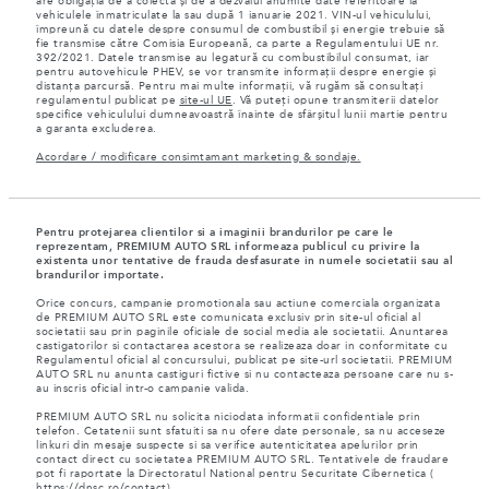
are obligația de a colecta și de a dezvălui anumite date referitoare la
vehiculele înmatriculate la sau după 1 ianuarie 2021. VIN-ul vehiculului,
împreună cu datele despre consumul de combustibil și energie trebuie să
fie transmise către Comisia Europeană, ca parte a Regulamentului UE nr.
392/2021. Datele transmise au legatură cu combustibilul consumat, iar
pentru autovehicule PHEV, se vor transmite informații despre energie și
distanța parcursă. Pentru mai multe informații, vă rugăm să consultați
regulamentul publicat pe
site-ul UE
. Vă puteți opune transmiterii datelor
specifice vehiculului dumneavoastră înainte de sfârșitul lunii martie pentru
a garanta excluderea.
Acordare / modificare consimtamant marketing & sondaje.
Pentru protejarea clientilor si a imaginii brandurilor pe care le
reprezentam, PREMIUM AUTO SRL informeaza publicul cu privire la
existenta unor tentative de frauda desfasurate in numele societatii sau al
brandurilor importate.
Orice concurs, campanie promotionala sau actiune comerciala organizata
de PREMIUM AUTO SRL este comunicata exclusiv prin site-ul oficial al
societatii sau prin paginile oficiale de social media ale societatii. Anuntarea
castigatorilor si contactarea acestora se realizeaza doar in conformitate cu
Regulamentul oficial al concursului, publicat pe site-url societatii. PREMIUM
AUTO SRL nu anunta castiguri fictive si nu contacteaza persoane care nu s-
au inscris oficial intr-o campanie valida.
PREMIUM AUTO SRL nu solicita niciodata informatii confidentiale prin
telefon. Cetatenii sunt sfatuiti sa nu ofere date personale, sa nu acceseze
linkuri din mesaje suspecte si sa verifice autenticitatea apelurilor prin
contact direct cu societatea PREMIUM AUTO SRL. Tentativele de fraudare
pot fi raportate la Directoratul National pentru Securitate Cibernetica (
https://dnsc.ro/contact
).