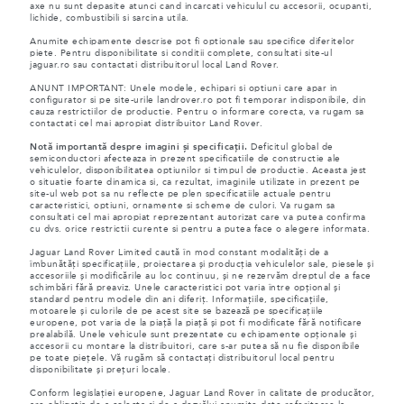
axe nu sunt depasite atunci cand incarcati vehiculul cu accesorii, ocupanti,
lichide, combustibili si sarcina utila.
Anumite echipamente descrise pot fi optionale sau specifice diferitelor
piete. Pentru disponibilitate si conditii complete, consultati site-ul
jaguar.ro sau contactati distribuitorul local Land Rover.
ANUNT IMPORTANT: Unele modele, echipari si optiuni care apar in
configurator si pe site-urile landrover.ro pot fi temporar indisponibile, din
cauza restrictiilor de productie. Pentru o informare corecta, va rugam sa
contactati cel mai apropiat distribuitor Land Rover.
Notă importantă despre imagini și specificații.
Deficitul global de
semiconductori afecteaza in prezent specificatiile de constructie ale
vehiculelor, disponibilitatea optiunilor si timpul de productie. Aceasta jest
o situatie foarte dinamica si, ca rezultat, imaginile utilizate in prezent pe
site-ul web pot sa nu reflecte pe plen specificatiile actuale pentru
caracteristici, optiuni, ornamente si scheme de culori. Va rugam sa
consultati cel mai apropiat reprezentant autorizat care va putea confirma
cu dvs. orice restrictii curente si pentru a putea face o alegere informata.
Jaguar Land Rover Limited caută în mod constant modalități de a
îmbunătăți specificațiile, proiectarea și producția vehiculelor sale, piesele și
accesoriile și modificările au loc continuu, și ne rezervăm dreptul de a face
schimbări fără preaviz. Unele caracteristici pot varia între opțional și
standard pentru modele din ani diferiț. Informațiile, specificațiile,
motoarele și culorile de pe acest site se bazează pe specificațiile
europene, pot varia de la piață la piață și pot fi modificate fără notificare
prealabilă. Unele vehicule sunt prezentate cu echipamente opționale și
accesorii cu montare la distribuitori, care s-ar putea să nu fie disponibile
pe toate piețele. Vă rugăm să contactați distribuitorul local pentru
disponibilitate și prețuri locale.
Conform legislației europene, Jaguar Land Rover în calitate de producător,