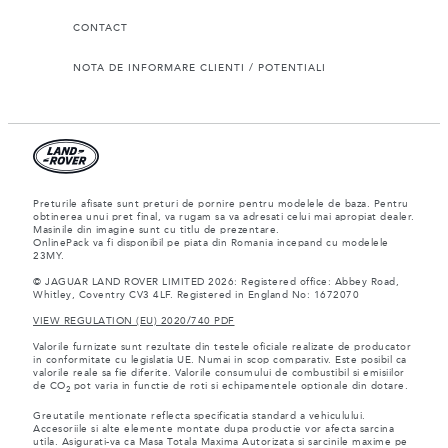
CONTACT
NOTA DE INFORMARE CLIENTI / POTENTIALI
Preturile afisate sunt preturi de pornire pentru modelele de baza. Pentru
obtinerea unui pret final, va rugam sa va adresati celui mai apropiat dealer.
Masinile din imagine sunt cu titlu de prezentare.
OnlinePack va fi disponibil pe piata din Romania incepand cu modelele
23MY.
© JAGUAR LAND ROVER LIMITED 2026: Registered office: Abbey Road,
Whitley, Coventry CV3 4LF. Registered in England No: 1672070
VIEW REGULATION (EU) 2020/740 PDF
Valorile furnizate sunt rezultate din testele oficiale realizate de producator
in conformitate cu legislatia UE. Numai in scop comparativ. Este posibil ca
valorile reale sa fie diferite. Valorile consumului de combustibil si emisiilor
de CO
pot varia in functie de roti si echipamentele optionale din dotare.
2
Greutatile mentionate reflecta specificatia standard a vehiculului.
Accesoriile si alte elemente montate dupa productie vor afecta sarcina
utila. Asigurati-va ca Masa Totala Maxima Autorizata si sarcinile maxime pe