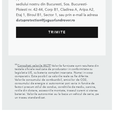
sediului nostru din Bucuresti, Sos. Bucuresti-
Ploiesti nr. 42-44, Corp B1, Cladirea A, Aripa A2,
Etaj 1, Biroul B1, Sector 1, sau prin e-mail la adresa
dataprotection@jaguarlandrover.ro
††
Consultati valorile WLTP
Valorile furnizate sunt rezultate din
testele oficiale realizate de producator in conformitate cu
legislatia UE, cu bateria complet incarcata. Numai in scop
comparativ. Este posibil ca valorile reale sa fie diferite.
Valorile consumului de combustibil, emisiilor de CO2,
consumului de energie si autonomiei pot varia in functie de
factori precum stilul de condus, conditiile de mediu, sarcina,
rotile din dotare, accesoriile montate, traseul curent si starea
bateriei. Valorile autonomiei au la baza un vehicul de serie, pe
un traseu standardizat.