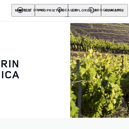
MODELE
PROPRIETARI
EXPLOREAZA
ACHIZITIE
TEST DRIVE
DEALER
PROGRAMARE
PRIN
RICA