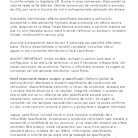
in conformitate cu legislatia UE. Numai in scop comparativ. Este posibil ca
valorile reale sa fie diferite. Valorile consumului de combustibil si emisiilor
de CO
pot varia in functie de roti si echipamentele optionale din dotare.
2
Greutatile mentionate reflecta specificatia standard a vehiculului.
Accesoriile si alte elemente montate dupa productie vor afecta sarcina
utila. Asigurati-va ca Masa Totala Maxima Autorizata si sarcinile maxime pe
axe nu sunt depasite atunci cand incarcati vehiculul cu accesorii, ocupanti,
lichide, combustibili si sarcina utila.
Anumite echipamente descrise pot fi optionale sau specifice diferitelor
piete. Pentru disponibilitate si conditii complete, consultati site-ul
jaguar.ro sau contactati distribuitorul local Land Rover.
ANUNT IMPORTANT: Unele modele, echipari si optiuni care apar in
configurator si pe site-urile landrover.ro pot fi temporar indisponibile, din
cauza restrictiilor de productie. Pentru o informare corecta, va rugam sa
contactati cel mai apropiat distribuitor Land Rover.
Notă importantă despre imagini și specificații.
Deficitul global de
semiconductori afecteaza in prezent specificatiile de constructie ale
vehiculelor, disponibilitatea optiunilor si timpul de productie. Aceasta jest
o situatie foarte dinamica si, ca rezultat, imaginile utilizate in prezent pe
site-ul web pot sa nu reflecte pe plen specificatiile actuale pentru
caracteristici, optiuni, ornamente si scheme de culori. Va rugam sa
consultati cel mai apropiat reprezentant autorizat care va putea confirma
cu dvs. orice restrictii curente si pentru a putea face o alegere informata.
Jaguar Land Rover Limited caută în mod constant modalități de a
îmbunătăți specificațiile, proiectarea și producția vehiculelor sale, piesele și
accesoriile și modificările au loc continuu, și ne rezervăm dreptul de a face
schimbări fără preaviz. Unele caracteristici pot varia între opțional și
standard pentru modele din ani diferiț. Informațiile, specificațiile,
motoarele și culorile de pe acest site se bazează pe specificațiile