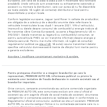
europene, pot varia de la piață la piață și pot fi modificate fără notificare
prealabilă. Unele vehicule sunt prezentate cu echipamente opționale și
accesorii cu montare la distribuitori, care s-ar putea să nu fie disponibile
pe toate piețele. Vă rugăm să contactați distribuitorul local pentru
disponibilitate și prețuri locale.
Conform legislației europene, Jaguar Land Rover în calitate de producător,
are obligația de a colecta și de a dezvălui anumite date referitoare la
vehiculele înmatriculate la sau după 1 ianuarie 2021. VIN-ul vehiculului,
împreună cu datele despre consumul de combustibil și energie trebuie să
fie transmise către Comisia Europeană, ca parte a Regulamentului UE nr.
392/2021. Datele transmise au legatură cu combustibilul consumat, iar
pentru autovehicule PHEV, se vor transmite informații despre energie și
distanța parcursă. Pentru mai multe informații, vă rugăm să consultați
regulamentul publicat pe
site-ul UE
. Vă puteți opune transmiterii datelor
specifice vehiculului dumneavoastră înainte de sfârșitul lunii martie pentru
a garanta excluderea.
Acordare / modificare consimtamant marketing & sondaje.
Pentru protejarea clientilor si a imaginii brandurilor pe care le
reprezentam, PREMIUM AUTO SRL informeaza publicul cu privire la
existenta unor tentative de frauda desfasurate in numele societatii sau al
brandurilor importate.
Orice concurs, campanie promotionala sau actiune comerciala organizata
de PREMIUM AUTO SRL este comunicata exclusiv prin site-ul oficial al
societatii sau prin paginile oficiale de social media ale societatii. Anuntarea
castigatorilor si contactarea acestora se realizeaza doar in conformitate cu
Regulamentul oficial al concursului, publicat pe site-url societatii. PREMIUM
AUTO SRL nu anunta castiguri fictive si nu contacteaza persoane care nu s-