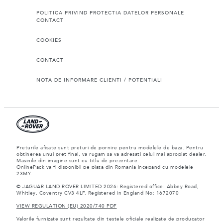
POLITICA PRIVIND PROTECTIA DATELOR PERSONALE
CONTACT
COOKIES
CONTACT
NOTA DE INFORMARE CLIENTI / POTENTIALI
Preturile afisate sunt preturi de pornire pentru modelele de baza. Pentru
obtinerea unui pret final, va rugam sa va adresati celui mai apropiat dealer.
Masinile din imagine sunt cu titlu de prezentare.
OnlinePack va fi disponibil pe piata din Romania incepand cu modelele
23MY.
© JAGUAR LAND ROVER LIMITED 2026: Registered office: Abbey Road,
Whitley, Coventry CV3 4LF. Registered in England No: 1672070
VIEW REGULATION (EU) 2020/740 PDF
Valorile furnizate sunt rezultate din testele oficiale realizate de producator