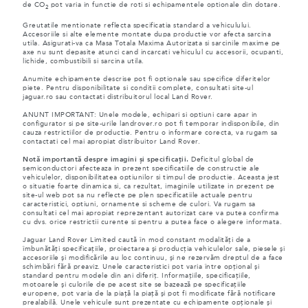
de CO
pot varia in functie de roti si echipamentele optionale din dotare.
2
Greutatile mentionate reflecta specificatia standard a vehiculului.
Accesoriile si alte elemente montate dupa productie vor afecta sarcina
utila. Asigurati-va ca Masa Totala Maxima Autorizata si sarcinile maxime pe
axe nu sunt depasite atunci cand incarcati vehiculul cu accesorii, ocupanti,
lichide, combustibili si sarcina utila.
Anumite echipamente descrise pot fi optionale sau specifice diferitelor
piete. Pentru disponibilitate si conditii complete, consultati site-ul
jaguar.ro sau contactati distribuitorul local Land Rover.
ANUNT IMPORTANT: Unele modele, echipari si optiuni care apar in
configurator si pe site-urile landrover.ro pot fi temporar indisponibile, din
cauza restrictiilor de productie. Pentru o informare corecta, va rugam sa
contactati cel mai apropiat distribuitor Land Rover.
Notă importantă despre imagini și specificații.
Deficitul global de
semiconductori afecteaza in prezent specificatiile de constructie ale
vehiculelor, disponibilitatea optiunilor si timpul de productie. Aceasta jest
o situatie foarte dinamica si, ca rezultat, imaginile utilizate in prezent pe
site-ul web pot sa nu reflecte pe plen specificatiile actuale pentru
caracteristici, optiuni, ornamente si scheme de culori. Va rugam sa
consultati cel mai apropiat reprezentant autorizat care va putea confirma
cu dvs. orice restrictii curente si pentru a putea face o alegere informata.
Jaguar Land Rover Limited caută în mod constant modalități de a
îmbunătăți specificațiile, proiectarea și producția vehiculelor sale, piesele și
accesoriile și modificările au loc continuu, și ne rezervăm dreptul de a face
schimbări fără preaviz. Unele caracteristici pot varia între opțional și
standard pentru modele din ani diferiț. Informațiile, specificațiile,
motoarele și culorile de pe acest site se bazează pe specificațiile
europene, pot varia de la piață la piață și pot fi modificate fără notificare
prealabilă. Unele vehicule sunt prezentate cu echipamente opționale și