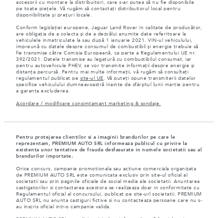
accesorii cu montare la distribuitori, care s-ar putea să nu fie disponibile
pe toate piețele. Vă rugăm să contactați distribuitorul local pentru
disponibilitate și prețuri locale.
Conform legislației europene, Jaguar Land Rover în calitate de producător,
are obligația de a colecta și de a dezvălui anumite date referitoare la
vehiculele înmatriculate la sau după 1 ianuarie 2021. VIN-ul vehiculului,
împreună cu datele despre consumul de combustibil și energie trebuie să
fie transmise către Comisia Europeană, ca parte a Regulamentului UE nr.
392/2021. Datele transmise au legatură cu combustibilul consumat, iar
pentru autovehicule PHEV, se vor transmite informații despre energie și
distanța parcursă. Pentru mai multe informații, vă rugăm să consultați
regulamentul publicat pe
site-ul UE
. Vă puteți opune transmiterii datelor
specifice vehiculului dumneavoastră înainte de sfârșitul lunii martie pentru
a garanta excluderea.
Acordare / modificare consimtamant marketing & sondaje.
Pentru protejarea clientilor si a imaginii brandurilor pe care le
reprezentam, PREMIUM AUTO SRL informeaza publicul cu privire la
existenta unor tentative de frauda desfasurate in numele societatii sau al
brandurilor importate.
Orice concurs, campanie promotionala sau actiune comerciala organizata
de PREMIUM AUTO SRL este comunicata exclusiv prin site-ul oficial al
societatii sau prin paginile oficiale de social media ale societatii. Anuntarea
castigatorilor si contactarea acestora se realizeaza doar in conformitate cu
Regulamentul oficial al concursului, publicat pe site-url societatii. PREMIUM
AUTO SRL nu anunta castiguri fictive si nu contacteaza persoane care nu s-
au inscris oficial intr-o campanie valida.