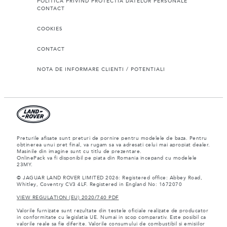
POLITICA PRIVIND PROTECTIA DATELOR PERSONALE
CONTACT
COOKIES
CONTACT
NOTA DE INFORMARE CLIENTI / POTENTIALI
Preturile afisate sunt preturi de pornire pentru modelele de baza. Pentru
obtinerea unui pret final, va rugam sa va adresati celui mai apropiat dealer.
Masinile din imagine sunt cu titlu de prezentare.
OnlinePack va fi disponibil pe piata din Romania incepand cu modelele
23MY.
© JAGUAR LAND ROVER LIMITED 2026: Registered office: Abbey Road,
Whitley, Coventry CV3 4LF. Registered in England No: 1672070
VIEW REGULATION (EU) 2020/740 PDF
Valorile furnizate sunt rezultate din testele oficiale realizate de producator
in conformitate cu legislatia UE. Numai in scop comparativ. Este posibil ca
valorile reale sa fie diferite. Valorile consumului de combustibil si emisiilor