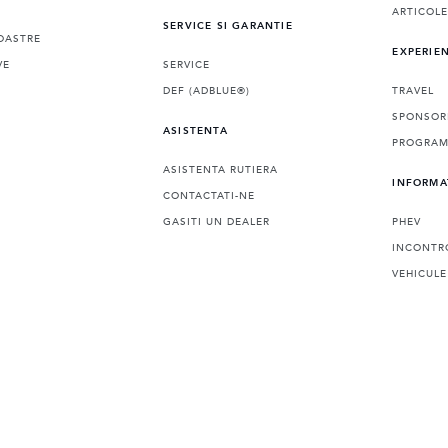
ARTICOL
SERVICE SI GARANTIE
OASTRE
EXPERIE
VE
SERVICE
DEF (ADBLUE®)
TRAVEL
SPONSOR
ASISTENTA
PROGRAMA
ASISTENTA RUTIERA
INFORMA
CONTACTATI-NE
GASITI UN DEALER
PHEV
INCONTR
VEHICULE