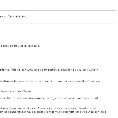
NTI / POTENTIALI
ne sunt cu titlu de prezentare.
 diferite. Valorile consumului de combustibil si emisiilor de CO
pot varia in
2
ala Maxima Autorizata si sarcinile maxime pe axe nu sunt depasite atunci cand
uitorul local Land Rover.
uctie. Pentru o informare corecta, va rugam sa contactati cel mai apropiat
ilor si timpul de productie. Aceasta jest o situatie foarte dinamica si, ca
rugam sa consultati cel mai apropiat reprezentant autorizat care va putea confirma