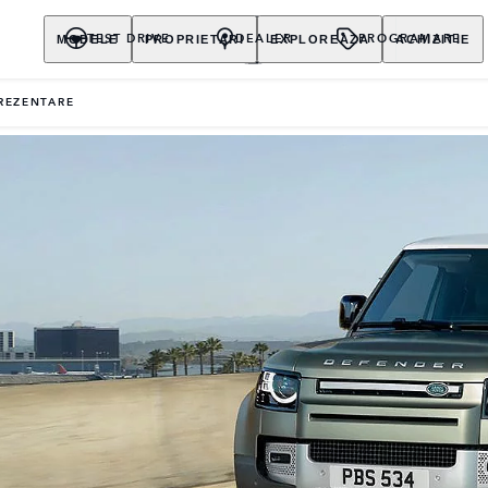
MODELE
PROPRIETARI
EXPLOREAZA
ACHIZITIE
TEST DRIVE
DEALER
PROGRAMARE
REZENTARE