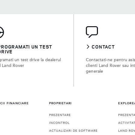
PROGRAMATI UN TEST
CONTACT
DRIVE
ramati un test drive la dealerul
Contactati-ne pentru asi
l Land Rover
clienti Land Rover sau in
generale
ICII FINANCIARE
PROPRIETARI
EXPLORE
PREZENTARE
PREZENT
INCONTROL
ACTIVITA
ACTUALIZARI DE SOFTWARE
LAND ROV