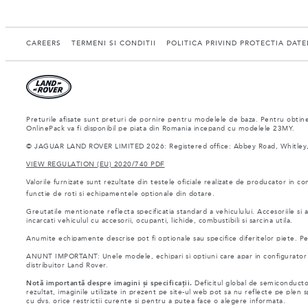
CAREERS
TERMENI SI CONDITII
POLITICA PRIVIND PROTECTIA DAT
Preturile afisate sunt preturi de pornire pentru modelele de baza. Pentru obtiner
OnlinePack va fi disponibil pe piata din Romania incepand cu modelele 23MY.
© JAGUAR LAND ROVER LIMITED 2026: Registered office: Abbey Road, Whitley,
VIEW REGULATION (EU) 2020/740 PDF
Valorile furnizate sunt rezultate din testele oficiale realizate de producator in co
functie de roti si echipamentele optionale din dotare.
Greutatile mentionate reflecta specificatia standard a vehiculului. Accesoriile s
incarcati vehiculul cu accesorii, ocupanti, lichide, combustibili si sarcina utila.
Anumite echipamente descrise pot fi optionale sau specifice diferitelor piete. Pent
ANUNT IMPORTANT: Unele modele, echipari si optiuni care apar in configurator si 
distribuitor Land Rover.
Notă importantă despre imagini și specificații.
Deficitul global de semiconductor
rezultat, imaginile utilizate in prezent pe site-ul web pot sa nu reflecte pe plen
cu dvs. orice restrictii curente si pentru a putea face o alegere informata.