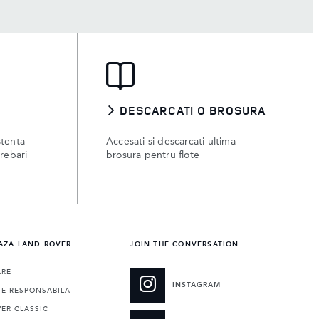
DESCARCATI O BROSURA
stenta
Accesati si descarcati ultima
trebari
brosura pentru flote
AZA LAND ROVER
JOIN THE CONVERSATION
ARE
INSTAGRAM
TE RESPONSABILA
ER CLASSIC