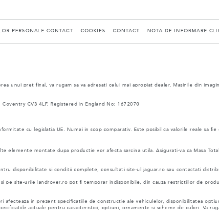
ELOR PERSONALE CONTACT
COOKIES
CONTACT
NOTA DE INFORMARE CLIE
ea unui pret final, va rugam sa va adresati celui mai apropiat dealer. Masinile din imagi
 Coventry CV3 4LF. Registered in England No: 1672070
nformitate cu legislatia UE. Numai in scop comparativ. Este posibil ca valorile reale sa fie
i alte elemente montate dupa productie vor afecta sarcina utila. Asigurati-va ca Masa Tot
ru disponibilitate si conditii complete, consultati site-ul jaguar.ro sau contactati distrib
pe site-urile landrover.ro pot fi temporar indisponibile, din cauza restrictiilor de prod
i afecteaza in prezent specificatiile de constructie ale vehiculelor, disponibilitatea optiun
 specificatiile actuale pentru caracteristici, optiuni, ornamente si scheme de culori. Va 