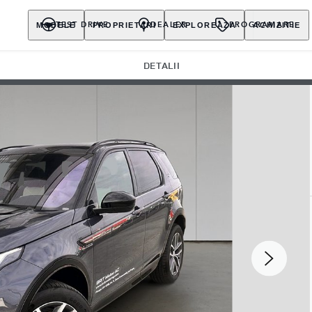
MODELE
PROPRIETARI
EXPLOREAZA
ACHIZITIE
TEST DRIVE
DEALER
PROGRAMARE
DETALII