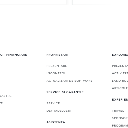
ICII FINANCIARE
PROPRIETARI
EXPLORE
PREZENTARE
PREZENT
INCONTROL
ACTIVITA
ACTUALIZARI DE SOFTWARE
LAND ROV
ARTICOL
SERVICE SI GARANTIE
OASTRE
EXPERIE
VE
SERVICE
DEF (ADBLUE®)
TRAVEL
SPONSOR
ASISTENTA
PROGRAMA