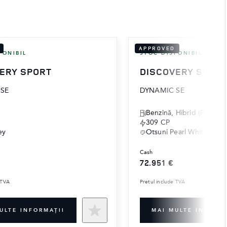
APPROVED
PONIBIL
STOC DISPONIBIL
ERY SPORT
DISCOVERY SPOR
SE
DYNAMIC SE
‎Benzină, Hibrid (PHEV)
309 CP
ey
Otsuni Pearl White
cash
72.951 €
 TVA
Pretul include TVA
ULTE INFORMAŢII
MAI MULTE INFORMA