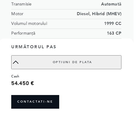
Transmisie
Automată
Motor
Diesel, Hibrid (MHEV)
Volumul motorului
1999 CC
Performanță
163 CP
Caracteristici exterioare
Varesine Blue
URMĂTORUL PAS
Caracteristici scaune şi interior
Light Oyster/Ebony
Numar de locuri
5 locuri
OPTIUNI DE PLATA
Codul VIN
SALCA2BN2RH350557
cash
54.450 €
CONTACTATI-NE