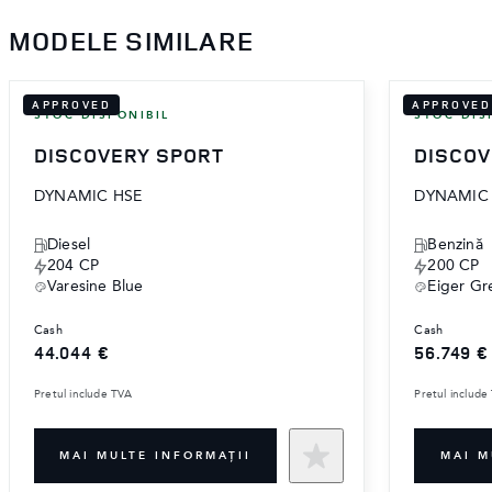
MODELE SIMILARE
APPROVED
APPROVED
STOC DISPONIBIL
STOC DIS
DISCOVERY SPORT
DISCOV
DYNAMIC HSE
DYNAMIC 
Diesel
‎Benzină
204 CP
200 CP
Varesine Blue
Eiger Gr
cash
cash
44.044 €
56.749 €
Pretul include TVA
Pretul include
MAI MULTE INFORMAŢII
MAI M