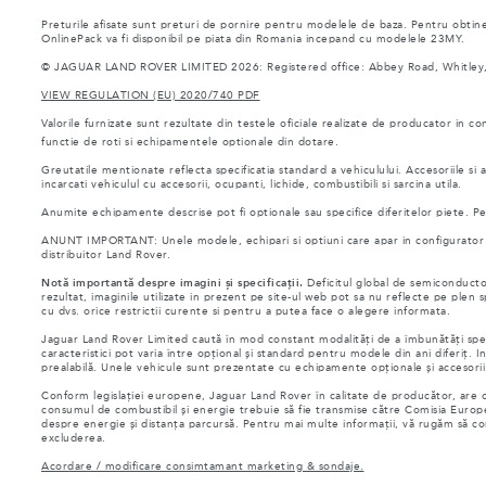
Preturile afisate sunt preturi de pornire pentru modelele de baza. Pentru obtiner
OnlinePack va fi disponibil pe piata din Romania incepand cu modelele 23MY.
© JAGUAR LAND ROVER LIMITED 2026: Registered office: Abbey Road, Whitley,
VIEW REGULATION (EU) 2020/740 PDF
Valorile furnizate sunt rezultate din testele oficiale realizate de producator in co
functie de roti si echipamentele optionale din dotare.
Greutatile mentionate reflecta specificatia standard a vehiculului. Accesoriile s
incarcati vehiculul cu accesorii, ocupanti, lichide, combustibili si sarcina utila.
Anumite echipamente descrise pot fi optionale sau specifice diferitelor piete. Pent
ANUNT IMPORTANT: Unele modele, echipari si optiuni care apar in configurator si 
distribuitor Land Rover.
Notă importantă despre imagini și specificații.
Deficitul global de semiconductor
rezultat, imaginile utilizate in prezent pe site-ul web pot sa nu reflecte pe plen
cu dvs. orice restrictii curente si pentru a putea face o alegere informata.
Jaguar Land Rover Limited caută în mod constant modalități de a îmbunătăți specifi
caracteristici pot varia între opțional și standard pentru modele din ani diferiț. In
prealabilă. Unele vehicule sunt prezentate cu echipamente opționale și accesorii cu
Conform legislației europene, Jaguar Land Rover în calitate de producător, are ob
consumul de combustibil și energie trebuie să fie transmise către Comisia Europ
despre energie și distanța parcursă. Pentru mai multe informații, vă rugăm să c
excluderea.
Acordare / modificare consimtamant marketing & sondaje.