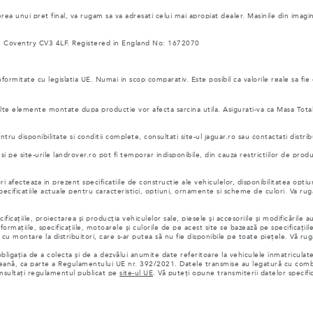
ea unui pret final, va rugam sa va adresati celui mai apropiat dealer. Masinile din imagi
 Coventry CV3 4LF. Registered in England No: 1672070
nformitate cu legislatia UE. Numai in scop comparativ. Este posibil ca valorile reale sa fie
i alte elemente montate dupa productie vor afecta sarcina utila. Asigurati-va ca Masa Tot
ru disponibilitate si conditii complete, consultati site-ul jaguar.ro sau contactati distrib
pe site-urile landrover.ro pot fi temporar indisponibile, din cauza restrictiilor de prod
i afecteaza in prezent specificatiile de constructie ale vehiculelor, disponibilitatea optiun
 specificatiile actuale pentru caracteristici, optiuni, ornamente si scheme de culori. Va 
cațiile, proiectarea și producția vehiculelor sale, piesele și accesoriile și modificările 
formațiile, specificațiile, motoarele și culorile de pe acest site se bazează pe specificațiil
 montare la distribuitori, care s-ar putea să nu fie disponibile pe toate piețele. Vă rugăm
ligația de a colecta și de a dezvălui anumite date referitoare la vehiculele înmatricula
eană, ca parte a Regulamentului UE nr. 392/2021. Datele transmise au legatură cu combu
onsultați regulamentul publicat pe
site-ul UE
. Vă puteți opune transmiterii datelor specifi