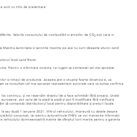
ne sunt cu titlu de prezentare.
 diferite. Valorile consumului de combustibil si emisiilor de CO
pot varia in
2
ala Maxima Autorizata si sarcinile maxime pe axe nu sunt depasite atunci cand
uitorul local Land Rover.
uctie. Pentru o informare corecta, va rugam sa contactati cel mai apropiat
ilor si timpul de productie. Aceasta jest o situatie foarte dinamica si, ca
rugam sa consultati cel mai apropiat reprezentant autorizat care va putea confirma
au loc continuu, și ne rezervăm dreptul de a face schimbări fără preaviz. Unele
e europene, pot varia de la piață la piață și pot fi modificate fără notificare
 să contactați distribuitorul local pentru disponibilitate și prețuri locale.
te la sau după 1 ianuarie 2021. VIN-ul vehiculului, împreună cu datele despre
stibilul consumat, iar pentru autovehicule PHEV, se vor transmite informații
ce vehiculului dumneavoastră înainte de sfârșitul lunii martie pentru a garanta