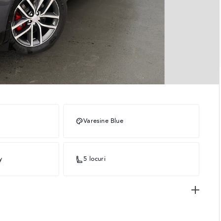
Varesine Blue
y
5 locuri