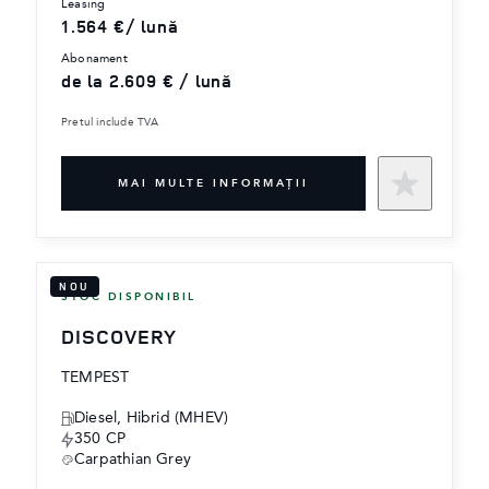
leasing
1.564 €/ lună
abonament
de la 2.609 € / lună
Pretul include TVA
MAI MULTE INFORMAŢII
NOU
STOC DISPONIBIL
DISCOVERY
TEMPEST
Diesel, Hibrid (MHEV)
350 CP
Carpathian Grey