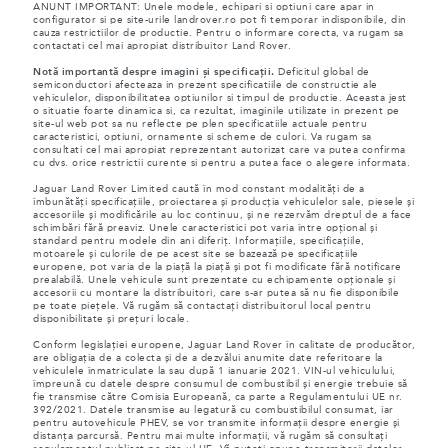
ANUNT IMPORTANT: Unele modele, echipari si optiuni care apar in
configurator si pe site-urile landrover.ro pot fi temporar indisponibile, din
cauza restrictiilor de productie. Pentru o informare corecta, va rugam sa
contactati cel mai apropiat distribuitor Land Rover.
Notă importantă despre imagini și specificații.
Deficitul global de
semiconductori afecteaza in prezent specificatiile de constructie ale
vehiculelor, disponibilitatea optiunilor si timpul de productie. Aceasta jest
o situatie foarte dinamica si, ca rezultat, imaginile utilizate in prezent pe
site-ul web pot sa nu reflecte pe plen specificatiile actuale pentru
caracteristici, optiuni, ornamente si scheme de culori. Va rugam sa
consultati cel mai apropiat reprezentant autorizat care va putea confirma
cu dvs. orice restrictii curente si pentru a putea face o alegere informata.
Jaguar Land Rover Limited caută în mod constant modalități de a
îmbunătăți specificațiile, proiectarea și producția vehiculelor sale, piesele și
accesoriile și modificările au loc continuu, și ne rezervăm dreptul de a face
schimbări fără preaviz. Unele caracteristici pot varia între opțional și
standard pentru modele din ani diferiț. Informațiile, specificațiile,
motoarele și culorile de pe acest site se bazează pe specificațiile
europene, pot varia de la piață la piață și pot fi modificate fără notificare
prealabilă. Unele vehicule sunt prezentate cu echipamente opționale și
accesorii cu montare la distribuitori, care s-ar putea să nu fie disponibile
pe toate piețele. Vă rugăm să contactați distribuitorul local pentru
disponibilitate și prețuri locale.
Conform legislației europene, Jaguar Land Rover în calitate de producător,
are obligația de a colecta și de a dezvălui anumite date referitoare la
vehiculele înmatriculate la sau după 1 ianuarie 2021. VIN-ul vehiculului,
împreună cu datele despre consumul de combustibil și energie trebuie să
fie transmise către Comisia Europeană, ca parte a Regulamentului UE nr.
392/2021. Datele transmise au legatură cu combustibilul consumat, iar
pentru autovehicule PHEV, se vor transmite informații despre energie și
distanța parcursă. Pentru mai multe informații, vă rugăm să consultați