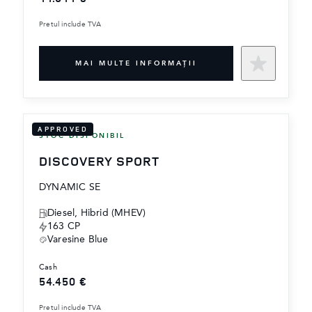
Pretul include TVA
MAI MULTE INFORMAŢII
APPROVED
STOC DISPONIBIL
DISCOVERY SPORT
DYNAMIC SE
Diesel, Hibrid (MHEV)
163 CP
Varesine Blue
cash
54.450 €
Pretul include TVA