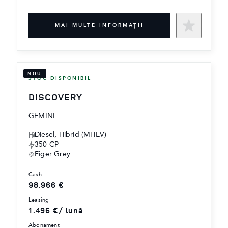
MAI MULTE INFORMAŢII
NOU
STOC DISPONIBIL
DISCOVERY
GEMINI
Diesel, Hibrid (MHEV)
350 CP
Eiger Grey
cash
98.966 €
leasing
1.496 €/ lună
abonament