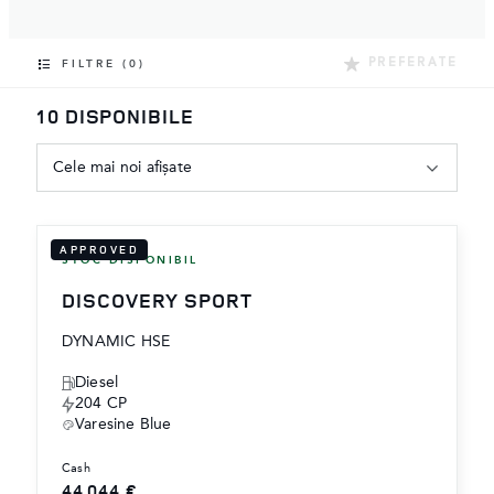
‎PREFERATE
FILTRE (0)
10 DISPONIBILE
Cele mai noi afișate
APPROVED
STOC DISPONIBIL
DISCOVERY SPORT
DYNAMIC HSE
Diesel
204 CP
Varesine Blue
cash
44.044 €