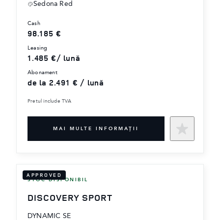
Sedona Red
cash
98.185 €
leasing
1.485 €/ lună
abonament
de la 2.491 € / lună
Pretul include TVA
MAI MULTE INFORMAŢII
APPROVED
STOC DISPONIBIL
DISCOVERY SPORT
DYNAMIC SE