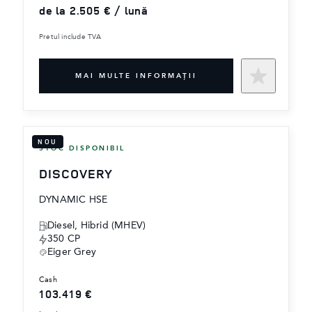
de la 2.505 € / lună
Pretul include TVA
MAI MULTE INFORMAŢII
NOU
STOC DISPONIBIL
DISCOVERY
DYNAMIC HSE
Diesel, Hibrid (MHEV)
350 CP
Eiger Grey
cash
103.419 €