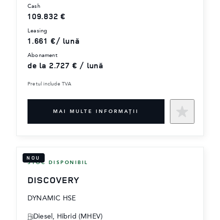
cash
109.832 €
leasing
1.661 €/ lună
abonament
de la 2.727 € / lună
Pretul include TVA
MAI MULTE INFORMAŢII
NOU
STOC DISPONIBIL
DISCOVERY
DYNAMIC HSE
Diesel, Hibrid (MHEV)