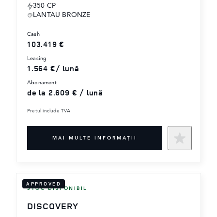
350 CP
LANTAU BRONZE
cash
103.419 €
leasing
1.564 €/ lună
abonament
de la 2.609 € / lună
Pretul include TVA
MAI MULTE INFORMAŢII
APPROVED
STOC DISPONIBIL
DISCOVERY