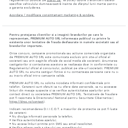
regulamentul publicat pe
site-ul UE
. Vă puteți opune transmiterii datelor
specifice vehiculului dumneavoastră înainte de sfârșitul lunii martie pentru
a garanta excluderea.
Acordare / modificare consimtamant marketing & sondaje.
Pentru protejarea clientilor si a imaginii brandurilor pe care le
reprezentam, PREMIUM AUTO SRL informeaza publicul cu privire la
existenta unor tentative de frauda desfasurate in numele societatii sau al
brandurilor importate.
Orice concurs, campanie promotionala sau actiune comerciala organizata
de PREMIUM AUTO SRL este comunicata exclusiv prin site-ul oficial al
societatii sau prin paginile oficiale de social media ale societatii. Anuntarea
castigatorilor si contactarea acestora se realizeaza doar in conformitate cu
Regulamentul oficial al concursului, publicat pe site-url societatii. PREMIUM
AUTO SRL nu anunta castiguri fictive si nu contacteaza persoane care nu s-
au inscris oficial intr-o campanie valida.
PREMIUM AUTO SRL nu solicita niciodata informatii confidentiale prin
telefon. Cetatenii sunt sfatuiti sa nu ofere date personale, sa nu acceseze
linkuri din mesaje suspecte si sa verifice autenticitatea apelurilor prin
contact direct cu societatea PREMIUM AUTO SRL. Tentativele de fraudare
pot fi raportate la Directoratul National pentru Securitate Cibernetica (
https://dnsc.ro/contact
).
Indicam recomandarea D.I.I.C.O.T. a masurilor de protectie ce pot fi luate
de cetateni:
• Nu divulga informatii personale la telefon;
• Verifica autenticitatea apelului;
• Nu accesa linkuri primite prin SMS sau email nesolicitat.
• Verifica adresa reala a site-ului sau expeditorului.