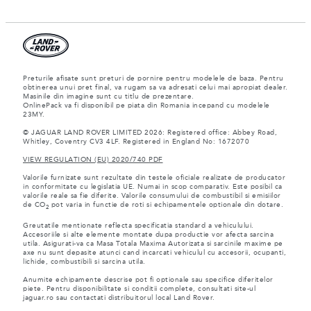
Preturile afisate sunt preturi de pornire pentru modelele de baza. Pentru
obtinerea unui pret final, va rugam sa va adresati celui mai apropiat dealer.
Masinile din imagine sunt cu titlu de prezentare.
OnlinePack va fi disponibil pe piata din Romania incepand cu modelele
23MY.
© JAGUAR LAND ROVER LIMITED 2026: Registered office: Abbey Road,
Whitley, Coventry CV3 4LF. Registered in England No: 1672070
VIEW REGULATION (EU) 2020/740 PDF
Valorile furnizate sunt rezultate din testele oficiale realizate de producator
in conformitate cu legislatia UE. Numai in scop comparativ. Este posibil ca
valorile reale sa fie diferite. Valorile consumului de combustibil si emisiilor
de CO
pot varia in functie de roti si echipamentele optionale din dotare.
2
Greutatile mentionate reflecta specificatia standard a vehiculului.
Accesoriile si alte elemente montate dupa productie vor afecta sarcina
utila. Asigurati-va ca Masa Totala Maxima Autorizata si sarcinile maxime pe
axe nu sunt depasite atunci cand incarcati vehiculul cu accesorii, ocupanti,
lichide, combustibili si sarcina utila.
Anumite echipamente descrise pot fi optionale sau specifice diferitelor
piete. Pentru disponibilitate si conditii complete, consultati site-ul
jaguar.ro sau contactati distribuitorul local Land Rover.