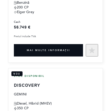
‎Benzină
200 CP
Eiger Grey
cash
56.749 €
Pretul include TVA
MAI MULTE INFORMAŢII
NOU
STOC DISPONIBIL
DISCOVERY
GEMINI
Diesel, Hibrid (MHEV)
350 CP