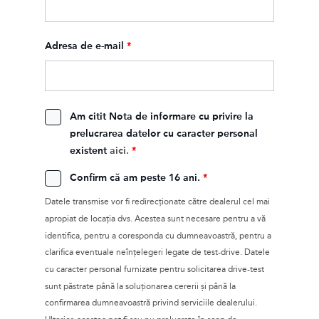
Adresa de e-mail
*
Am citit Nota de informare cu privire la
prelucrarea datelor cu caracter personal
existent
aici.
*
Confirm că am peste 16 ani.
*
Datele transmise vor fi redirecţionate către dealerul cel mai
apropiat de locația dvs. Acestea sunt necesare pentru a vă
identifica, pentru a coresponda cu dumneavoastră, pentru a
clarifica eventuale neînțelegeri legate de test-drive. Datele
cu caracter personal furnizate pentru solicitarea drive-test
sunt păstrate până la soluționarea cererii și până la
confirmarea dumneavoastră privind serviciile dealerului.