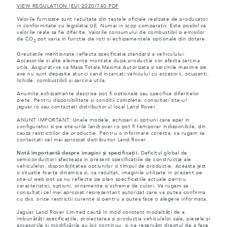
VIEW REGULATION (EU) 2020/740 PDF
Valorile furnizate sunt rezultate din testele oficiale realizate de producator
in conformitate cu legislatia UE. Numai in scop comparativ. Este posibil ca
valorile reale sa fie diferite. Valorile consumului de combustibil si emisiilor
de CO
pot varia in functie de roti si echipamentele optionale din dotare.
2
Greutatile mentionate reflecta specificatia standard a vehiculului.
Accesoriile si alte elemente montate dupa productie vor afecta sarcina
utila. Asigurati-va ca Masa Totala Maxima Autorizata si sarcinile maxime pe
axe nu sunt depasite atunci cand incarcati vehiculul cu accesorii, ocupanti,
lichide, combustibili si sarcina utila.
Anumite echipamente descrise pot fi optionale sau specifice diferitelor
piete. Pentru disponibilitate si conditii complete, consultati site-ul
jaguar.ro sau contactati distribuitorul local Land Rover.
ANUNT IMPORTANT: Unele modele, echipari si optiuni care apar in
configurator si pe site-urile landrover.ro pot fi temporar indisponibile, din
cauza restrictiilor de productie. Pentru o informare corecta, va rugam sa
contactati cel mai apropiat distribuitor Land Rover.
Notă importantă despre imagini și specificații.
Deficitul global de
semiconductori afecteaza in prezent specificatiile de constructie ale
vehiculelor, disponibilitatea optiunilor si timpul de productie. Aceasta jest
o situatie foarte dinamica si, ca rezultat, imaginile utilizate in prezent pe
site-ul web pot sa nu reflecte pe plen specificatiile actuale pentru
caracteristici, optiuni, ornamente si scheme de culori. Va rugam sa
consultati cel mai apropiat reprezentant autorizat care va putea confirma
cu dvs. orice restrictii curente si pentru a putea face o alegere informata.
Jaguar Land Rover Limited caută în mod constant modalități de a
îmbunătăți specificațiile, proiectarea și producția vehiculelor sale, piesele și
accesoriile și modificările au loc continuu, și ne rezervăm dreptul de a face