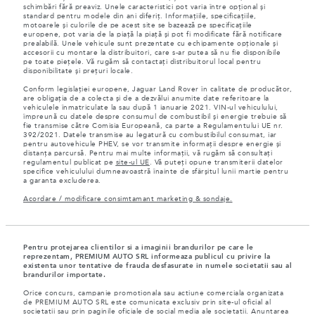
schimbări fără preaviz. Unele caracteristici pot varia între opțional și
standard pentru modele din ani diferiț. Informațiile, specificațiile,
motoarele și culorile de pe acest site se bazează pe specificațiile
europene, pot varia de la piață la piață și pot fi modificate fără notificare
prealabilă. Unele vehicule sunt prezentate cu echipamente opționale și
accesorii cu montare la distribuitori, care s-ar putea să nu fie disponibile
pe toate piețele. Vă rugăm să contactați distribuitorul local pentru
disponibilitate și prețuri locale.
Conform legislației europene, Jaguar Land Rover în calitate de producător,
are obligația de a colecta și de a dezvălui anumite date referitoare la
vehiculele înmatriculate la sau după 1 ianuarie 2021. VIN-ul vehiculului,
împreună cu datele despre consumul de combustibil și energie trebuie să
fie transmise către Comisia Europeană, ca parte a Regulamentului UE nr.
392/2021. Datele transmise au legatură cu combustibilul consumat, iar
pentru autovehicule PHEV, se vor transmite informații despre energie și
distanța parcursă. Pentru mai multe informații, vă rugăm să consultați
regulamentul publicat pe
site-ul UE
. Vă puteți opune transmiterii datelor
specifice vehiculului dumneavoastră înainte de sfârșitul lunii martie pentru
a garanta excluderea.
Acordare / modificare consimtamant marketing & sondaje.
Pentru protejarea clientilor si a imaginii brandurilor pe care le
reprezentam, PREMIUM AUTO SRL informeaza publicul cu privire la
existenta unor tentative de frauda desfasurate in numele societatii sau al
brandurilor importate.
Orice concurs, campanie promotionala sau actiune comerciala organizata
de PREMIUM AUTO SRL este comunicata exclusiv prin site-ul oficial al
societatii sau prin paginile oficiale de social media ale societatii. Anuntarea