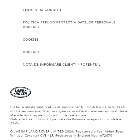
TERMENI SI CONDITII
POLITICA PRIVIND PROTECTIA DATELOR PERSONALE
CONTACT
COOKIES
CONTACT
NOTA DE INFORMARE CLIENTI / POTENTIALI
Preturile afisate sunt preturi de pornire pentru modelele de baza. Pentru
obtinerea unui pret final, va rugam sa va adresati celui mai apropiat dealer.
Masinile din imagine sunt cu titlu de prezentare.
OnlinePack va fi disponibil pe piata din Romania incepand cu modelele
23MY.
© JAGUAR LAND ROVER LIMITED 2026: Registered office: Abbey Road,
Whitley, Coventry CV3 4LF. Registered in England No: 1672070