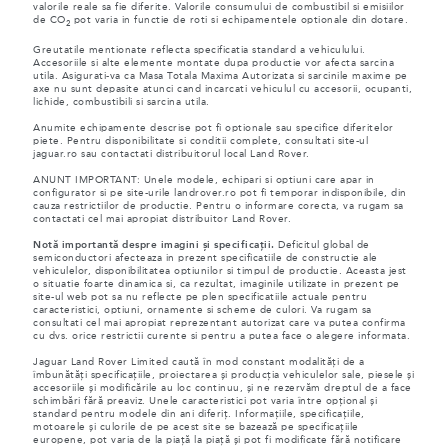
valorile reale sa fie diferite. Valorile consumului de combustibil si emisiilor
de CO
pot varia in functie de roti si echipamentele optionale din dotare.
2
Greutatile mentionate reflecta specificatia standard a vehiculului.
Accesoriile si alte elemente montate dupa productie vor afecta sarcina
utila. Asigurati-va ca Masa Totala Maxima Autorizata si sarcinile maxime pe
axe nu sunt depasite atunci cand incarcati vehiculul cu accesorii, ocupanti,
lichide, combustibili si sarcina utila.
Anumite echipamente descrise pot fi optionale sau specifice diferitelor
piete. Pentru disponibilitate si conditii complete, consultati site-ul
jaguar.ro sau contactati distribuitorul local Land Rover.
ANUNT IMPORTANT: Unele modele, echipari si optiuni care apar in
configurator si pe site-urile landrover.ro pot fi temporar indisponibile, din
cauza restrictiilor de productie. Pentru o informare corecta, va rugam sa
contactati cel mai apropiat distribuitor Land Rover.
Notă importantă despre imagini și specificații.
Deficitul global de
semiconductori afecteaza in prezent specificatiile de constructie ale
vehiculelor, disponibilitatea optiunilor si timpul de productie. Aceasta jest
o situatie foarte dinamica si, ca rezultat, imaginile utilizate in prezent pe
site-ul web pot sa nu reflecte pe plen specificatiile actuale pentru
caracteristici, optiuni, ornamente si scheme de culori. Va rugam sa
consultati cel mai apropiat reprezentant autorizat care va putea confirma
cu dvs. orice restrictii curente si pentru a putea face o alegere informata.
Jaguar Land Rover Limited caută în mod constant modalități de a
îmbunătăți specificațiile, proiectarea și producția vehiculelor sale, piesele și
accesoriile și modificările au loc continuu, și ne rezervăm dreptul de a face
schimbări fără preaviz. Unele caracteristici pot varia între opțional și
standard pentru modele din ani diferiț. Informațiile, specificațiile,
motoarele și culorile de pe acest site se bazează pe specificațiile
europene, pot varia de la piață la piață și pot fi modificate fără notificare