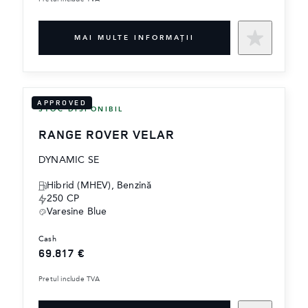
MAI MULTE INFORMAŢII
APPROVED
STOC DISPONIBIL
RANGE ROVER VELAR
DYNAMIC SE
Hibrid (MHEV), ‎Benzină
250 CP
Varesine Blue
cash
69.817 €
Pretul include TVA