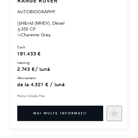
RANGE ROVER
AUTOBIOGRAPHY
Hibrid (MHEV), Diesel
350 CP
Charente Grey
cash
181.433 €
leasing
2.743 €/ lună
abonament
de la 4.321 € / lună
Pretul include TVA
MAI MULTE INFORMAŢII