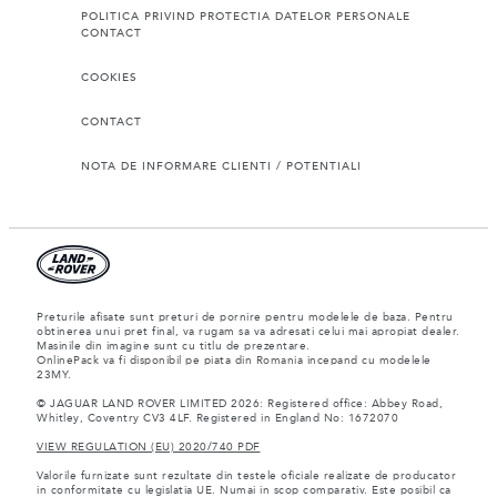
POLITICA PRIVIND PROTECTIA DATELOR PERSONALE
CONTACT
COOKIES
CONTACT
NOTA DE INFORMARE CLIENTI / POTENTIALI
Preturile afisate sunt preturi de pornire pentru modelele de baza. Pentru
obtinerea unui pret final, va rugam sa va adresati celui mai apropiat dealer.
Masinile din imagine sunt cu titlu de prezentare.
OnlinePack va fi disponibil pe piata din Romania incepand cu modelele
23MY.
© JAGUAR LAND ROVER LIMITED 2026: Registered office: Abbey Road,
Whitley, Coventry CV3 4LF. Registered in England No: 1672070
VIEW REGULATION (EU) 2020/740 PDF
Valorile furnizate sunt rezultate din testele oficiale realizate de producator
in conformitate cu legislatia UE. Numai in scop comparativ. Este posibil ca