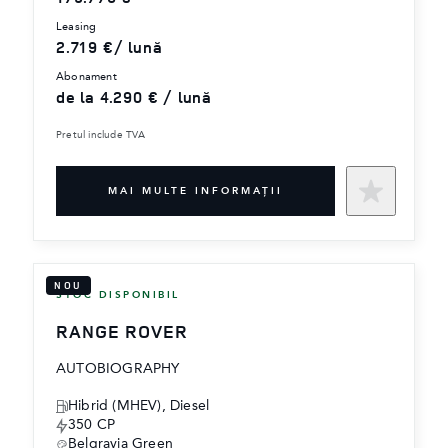
leasing
2.719 €/ lună
abonament
de la 4.290 € / lună
Pretul include TVA
MAI MULTE INFORMAŢII
NOU
STOC DISPONIBIL
RANGE ROVER
AUTOBIOGRAPHY
Hibrid (MHEV), Diesel
350 CP
Belgravia Green