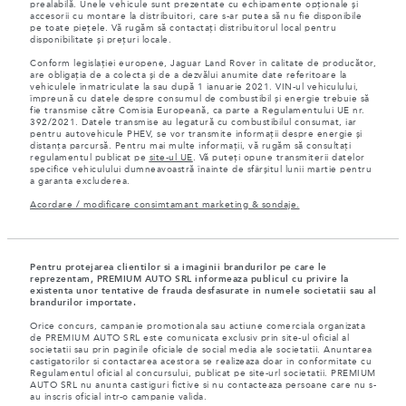
prealabilă. Unele vehicule sunt prezentate cu echipamente opționale și
accesorii cu montare la distribuitori, care s-ar putea să nu fie disponibile
pe toate piețele. Vă rugăm să contactați distribuitorul local pentru
disponibilitate și prețuri locale.
Conform legislației europene, Jaguar Land Rover în calitate de producător,
are obligația de a colecta și de a dezvălui anumite date referitoare la
vehiculele înmatriculate la sau după 1 ianuarie 2021. VIN-ul vehiculului,
împreună cu datele despre consumul de combustibil și energie trebuie să
fie transmise către Comisia Europeană, ca parte a Regulamentului UE nr.
392/2021. Datele transmise au legatură cu combustibilul consumat, iar
pentru autovehicule PHEV, se vor transmite informații despre energie și
distanța parcursă. Pentru mai multe informații, vă rugăm să consultați
regulamentul publicat pe
site-ul UE
. Vă puteți opune transmiterii datelor
specifice vehiculului dumneavoastră înainte de sfârșitul lunii martie pentru
a garanta excluderea.
Acordare / modificare consimtamant marketing & sondaje.
Pentru protejarea clientilor si a imaginii brandurilor pe care le
reprezentam, PREMIUM AUTO SRL informeaza publicul cu privire la
existenta unor tentative de frauda desfasurate in numele societatii sau al
brandurilor importate.
Orice concurs, campanie promotionala sau actiune comerciala organizata
de PREMIUM AUTO SRL este comunicata exclusiv prin site-ul oficial al
societatii sau prin paginile oficiale de social media ale societatii. Anuntarea
castigatorilor si contactarea acestora se realizeaza doar in conformitate cu
Regulamentul oficial al concursului, publicat pe site-url societatii. PREMIUM
AUTO SRL nu anunta castiguri fictive si nu contacteaza persoane care nu s-
au inscris oficial intr-o campanie valida.