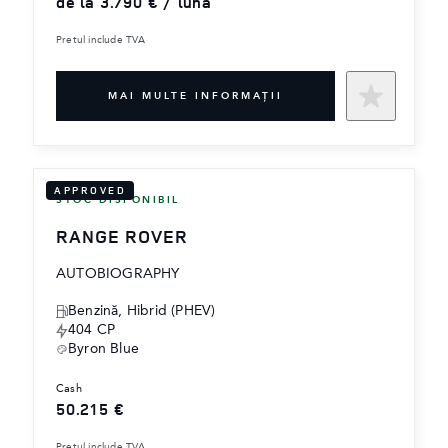
de la 3.790 € / lună
Pretul include TVA
MAI MULTE INFORMAŢII
APPROVED
STOC DISPONIBIL
RANGE ROVER
AUTOBIOGRAPHY
‎Benzină, Hibrid (PHEV)
404 CP
Byron Blue
cash
50.215 €
Pretul include TVA