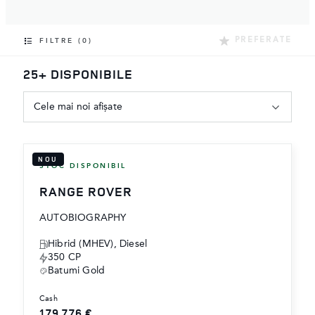
‎PREFERATE
FILTRE (0)
25+ DISPONIBILE
Cele mai noi afișate
NOU
STOC DISPONIBIL
RANGE ROVER
AUTOBIOGRAPHY
Hibrid (MHEV), Diesel
350 CP
Batumi Gold
cash
179.776 €