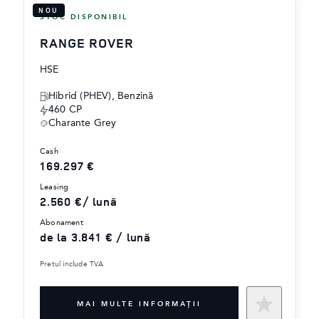
NOU
STOC DISPONIBIL
RANGE ROVER
HSE
Hibrid (PHEV), ‎Benzină
460 CP
Charante Grey
cash
169.297 €
leasing
2.560 €/ lună
abonament
de la 3.841 € / lună
Pretul include TVA
MAI MULTE INFORMAŢII