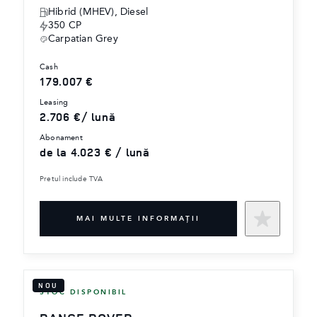
Hibrid (MHEV), Diesel
350 CP
Carpatian Grey
cash
179.007 €
leasing
2.706 €/ lună
abonament
de la 4.023 € / lună
Pretul include TVA
MAI MULTE INFORMAŢII
NOU
STOC DISPONIBIL