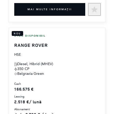
MAI MULTE INFORMAŢII
NOU
STOC DISPONIBIL
RANGE ROVER
HSE
Diesel, Hibrid (MHEV)
350 CP
Belgravia Green
cash
166.575 €
leasing
2.518 €/ lună
abonament