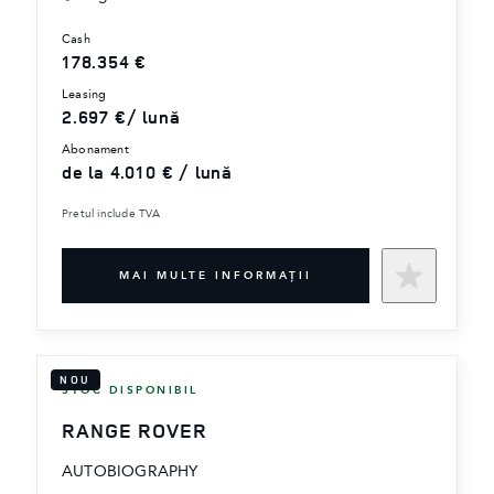
cash
178.354 €
leasing
2.697 €/ lună
abonament
de la 4.010 € / lună
Pretul include TVA
MAI MULTE INFORMAŢII
NOU
STOC DISPONIBIL
RANGE ROVER
AUTOBIOGRAPHY