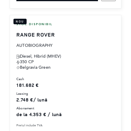
NOU
STOC DISPONIBIL
RANGE ROVER
AUTOBIOGRAPHY
Diesel, Hibrid (MHEV)
350 CP
Belgravia Green
cash
181.682 €
leasing
2.748 €/ lună
abonament
de la 4.353 € / lună
Pretul include TVA