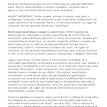
Anumite echipamente descrise pot fi optionale sau specifice diferitelor
piete. Pentru disponibilitate si conditii complete, consultati site-ul
jaguar.ro sau contactati distribuitorul local Land Rover.
ANUNT IMPORTANT: Unele modele, echipari si optiuni care apar in
configurator si pe site-urile landrover.ro pot fi temporar indisponibile, din
cauza restrictiilor de productie. Pentru o informare corecta, va rugam sa
contactati cel mai apropiat distribuitor Land Rover.
Notă importantă despre imagini și specificații.
Deficitul global de
semiconductori afecteaza in prezent specificatiile de constructie ale
vehiculelor, disponibilitatea optiunilor si timpul de productie. Aceasta jest
o situatie foarte dinamica si, ca rezultat, imaginile utilizate in prezent pe
site-ul web pot sa nu reflecte pe plen specificatiile actuale pentru
caracteristici, optiuni, ornamente si scheme de culori. Va rugam sa
consultati cel mai apropiat reprezentant autorizat care va putea confirma
cu dvs. orice restrictii curente si pentru a putea face o alegere informata.
Jaguar Land Rover Limited caută în mod constant modalități de a
îmbunătăți specificațiile, proiectarea și producția vehiculelor sale, piesele și
accesoriile și modificările au loc continuu, și ne rezervăm dreptul de a face
schimbări fără preaviz. Unele caracteristici pot varia între opțional și
standard pentru modele din ani diferiț. Informațiile, specificațiile,
motoarele și culorile de pe acest site se bazează pe specificațiile
europene, pot varia de la piață la piață și pot fi modificate fără notificare
prealabilă. Unele vehicule sunt prezentate cu echipamente opționale și
accesorii cu montare la distribuitori, care s-ar putea să nu fie disponibile
pe toate piețele. Vă rugăm să contactați distribuitorul local pentru
disponibilitate și prețuri locale.
Conform legislației europene, Jaguar Land Rover în calitate de producător,
are obligația de a colecta și de a dezvălui anumite date referitoare la
vehiculele înmatriculate la sau după 1 ianuarie 2021. VIN-ul vehiculului,
împreună cu datele despre consumul de combustibil și energie trebuie să