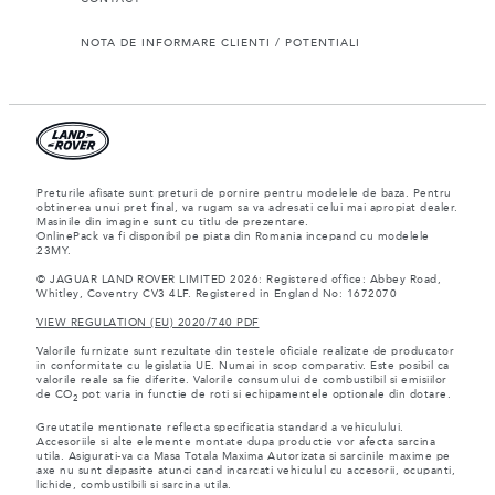
NOTA DE INFORMARE CLIENTI / POTENTIALI
Preturile afisate sunt preturi de pornire pentru modelele de baza. Pentru
obtinerea unui pret final, va rugam sa va adresati celui mai apropiat dealer.
Masinile din imagine sunt cu titlu de prezentare.
OnlinePack va fi disponibil pe piata din Romania incepand cu modelele
23MY.
© JAGUAR LAND ROVER LIMITED 2026: Registered office: Abbey Road,
Whitley, Coventry CV3 4LF. Registered in England No: 1672070
VIEW REGULATION (EU) 2020/740 PDF
Valorile furnizate sunt rezultate din testele oficiale realizate de producator
in conformitate cu legislatia UE. Numai in scop comparativ. Este posibil ca
valorile reale sa fie diferite. Valorile consumului de combustibil si emisiilor
de CO
pot varia in functie de roti si echipamentele optionale din dotare.
2
Greutatile mentionate reflecta specificatia standard a vehiculului.
Accesoriile si alte elemente montate dupa productie vor afecta sarcina
utila. Asigurati-va ca Masa Totala Maxima Autorizata si sarcinile maxime pe
axe nu sunt depasite atunci cand incarcati vehiculul cu accesorii, ocupanti,
lichide, combustibili si sarcina utila.