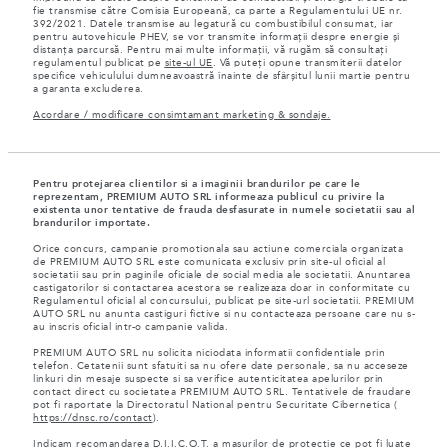
fie transmise către Comisia Europeană, ca parte a Regulamentului UE nr.
392/2021. Datele transmise au legatură cu combustibilul consumat, iar
pentru autovehicule PHEV, se vor transmite informații despre energie și
distanța parcursă. Pentru mai multe informații, vă rugăm să consultați
regulamentul publicat pe
site-ul UE
. Vă puteți opune transmiterii datelor
specifice vehiculului dumneavoastră înainte de sfârșitul lunii martie pentru
a garanta excluderea.
Acordare / modificare consimtamant marketing & sondaje.
Pentru protejarea clientilor si a imaginii brandurilor pe care le
reprezentam, PREMIUM AUTO SRL informeaza publicul cu privire la
existenta unor tentative de frauda desfasurate in numele societatii sau al
brandurilor importate.
Orice concurs, campanie promotionala sau actiune comerciala organizata
de PREMIUM AUTO SRL este comunicata exclusiv prin site-ul oficial al
societatii sau prin paginile oficiale de social media ale societatii. Anuntarea
castigatorilor si contactarea acestora se realizeaza doar in conformitate cu
Regulamentul oficial al concursului, publicat pe site-url societatii. PREMIUM
AUTO SRL nu anunta castiguri fictive si nu contacteaza persoane care nu s-
au inscris oficial intr-o campanie valida.
PREMIUM AUTO SRL nu solicita niciodata informatii confidentiale prin
telefon. Cetatenii sunt sfatuiti sa nu ofere date personale, sa nu acceseze
linkuri din mesaje suspecte si sa verifice autenticitatea apelurilor prin
contact direct cu societatea PREMIUM AUTO SRL. Tentativele de fraudare
pot fi raportate la Directoratul National pentru Securitate Cibernetica (
https://dnsc.ro/contact
).
Indicam recomandarea D.I.I.C.O.T. a masurilor de protectie ce pot fi luate