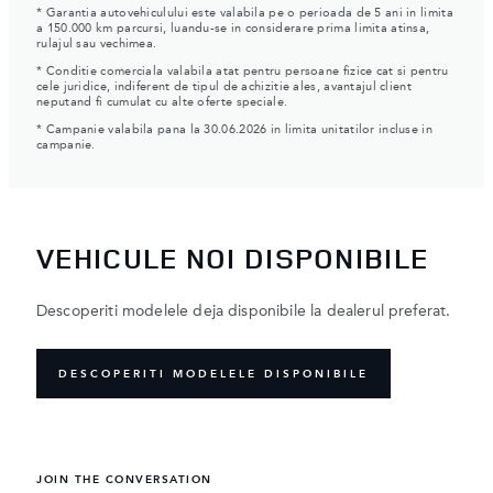
* Garantia autovehiculului este valabila pe o perioada de 5 ani in limita
a 150.000 km parcursi, luandu-se in considerare prima limita atinsa,
rulajul sau vechimea.
* Conditie comerciala valabila atat pentru persoane fizice cat si pentru
cele juridice, indiferent de tipul de achizitie ales, avantajul client
neputand fi cumulat cu alte oferte speciale.
* Campanie valabila pana la 30.06.2026 in limita unitatilor incluse in
campanie.
VEHICULE NOI DISPONIBILE
Descoperiti modelele deja disponibile la dealerul preferat.
DESCOPERITI MODELELE DISPONIBILE
JOIN THE CONVERSATION