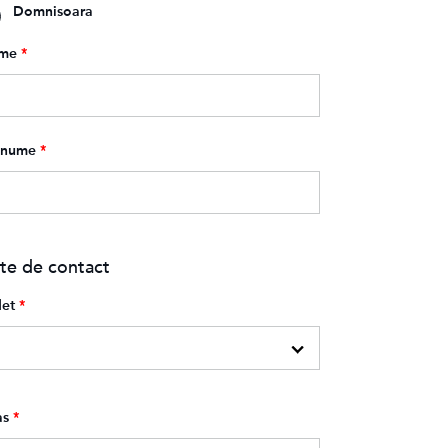
Domnisoara
me
*
enume
*
te de contact
et
*
as
*