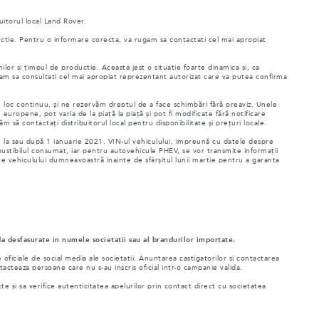
uitorul local Land Rover.
uctie. Pentru o informare corecta, va rugam sa contactati cel mai apropiat
ilor si timpul de productie. Aceasta jest o situatie foarte dinamica si, ca
rugam sa consultati cel mai apropiat reprezentant autorizat care va putea confirma
au loc continuu, și ne rezervăm dreptul de a face schimbări fără preaviz. Unele
e europene, pot varia de la piață la piață și pot fi modificate fără notificare
 să contactați distribuitorul local pentru disponibilitate și prețuri locale.
te la sau după 1 ianuarie 2021. VIN-ul vehiculului, împreună cu datele despre
stibilul consumat, iar pentru autovehicule PHEV, se vor transmite informații
ce vehiculului dumneavoastră înainte de sfârșitul lunii martie pentru a garanta
a desfasurate in numele societatii sau al brandurilor importate.
ficiale de social media ale societatii. Anuntarea castigatorilor si contactarea
acteaza persoane care nu s-au inscris oficial intr-o campanie valida.
 si sa verifice autenticitatea apelurilor prin contact direct cu societatea