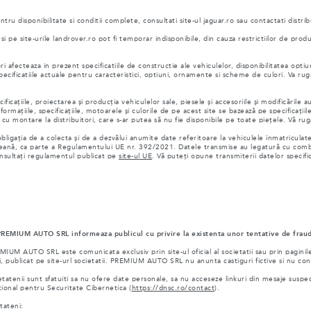
ru disponibilitate si conditii complete, consultati site-ul jaguar.ro sau contactati distrib
pe site-urile landrover.ro pot fi temporar indisponibile, din cauza restrictiilor de prod
i afecteaza in prezent specificatiile de constructie ale vehiculelor, disponibilitatea optiun
 specificatiile actuale pentru caracteristici, optiuni, ornamente si scheme de culori. Va 
cațiile, proiectarea și producția vehiculelor sale, piesele și accesoriile și modificările 
formațiile, specificațiile, motoarele și culorile de pe acest site se bazează pe specificațiil
 montare la distribuitori, care s-ar putea să nu fie disponibile pe toate piețele. Vă rugăm
ligația de a colecta și de a dezvălui anumite date referitoare la vehiculele înmatricula
eană, ca parte a Regulamentului UE nr. 392/2021. Datele transmise au legatură cu combu
onsultați regulamentul publicat pe
site-ul UE
. Vă puteți opune transmiterii datelor specifi
 PREMIUM AUTO SRL informeaza publicul cu privire la existenta unor tentative de fraud
 AUTO SRL este comunicata exclusiv prin site-ul oficial al societatii sau prin paginile o
, publicat pe site-url societatii. PREMIUM AUTO SRL nu anunta castiguri fictive si nu cont
tenii sunt sfatuiti sa nu ofere date personale, sa nu acceseze linkuri din mesaje suspecte
ional pentru Securitate Cibernetica (
https://dnsc.ro/contact
).
tateni: