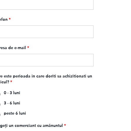
efon
*
esa de e-mail
*
e este perioada in care doriti sa achizitionati un
icul?
*
0 - 3 luni
3 - 6 luni
peste 6 luni
geți un comerciant cu amănuntul
*