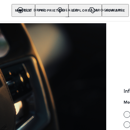
MODELE
PROPRIETARI
EXPLOREAZA
ACHIZITIE
TEST DRIVE
DEALER
PROGRAMARE
In
Mo