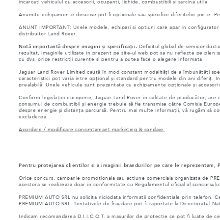
incarcati vehiculul cu accesorii, ocupanti, lichide, combustibili si sarcina utila.
Anumite echipamente descrise pot fi optionale sau specifice diferitelor piete. Pent
ANUNT IMPORTANT: Unele modele, echipari si optiuni care apar in configurator si 
distribuitor Land Rover.
Notă importantă despre imagini și specificații.
Deficitul global de semiconductor
rezultat, imaginile utilizate in prezent pe site-ul web pot sa nu reflecte pe plen
cu dvs. orice restrictii curente si pentru a putea face o alegere informata.
Jaguar Land Rover Limited caută în mod constant modalități de a îmbunătăți specifi
caracteristici pot varia între opțional și standard pentru modele din ani diferiț. In
prealabilă. Unele vehicule sunt prezentate cu echipamente opționale și accesorii cu
Conform legislației europene, Jaguar Land Rover în calitate de producător, are ob
consumul de combustibil și energie trebuie să fie transmise către Comisia Europ
despre energie și distanța parcursă. Pentru mai multe informații, vă rugăm să c
excluderea.
Acordare / modificare consimtamant marketing & sondaje.
Pentru protejarea clientilor si a imaginii brandurilor pe care le reprezentam,
Orice concurs, campanie promotionala sau actiune comerciala organizata de PREMIUM
acestora se realizeaza doar in conformitate cu Regulamentul oficial al concursului
PREMIUM AUTO SRL nu solicita niciodata informatii confidentiale prin telefon. Ceta
PREMIUM AUTO SRL. Tentativele de fraudare pot fi raportate la Directoratul Nat
Indicam recomandarea D.I.I.C.O.T. a masurilor de protectie ce pot fi luate de ce