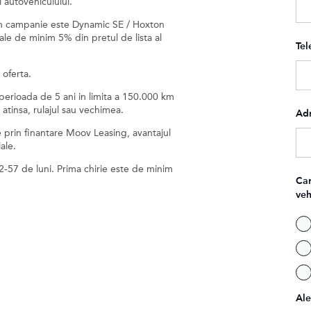
l autovehiculului.
 in campanie este Dynamic SE / Hoxton
ale de minim 5% din pretul de lista al
Tel
 oferta.
perioada de 5 ani in limita a 150.000 km
 atinsa, rulajul sau vechimea.
Adr
e prin finantare Moov Leasing, avantajul
ale.
2-57 de luni. Prima chirie este de minim
Car
veh
Ale