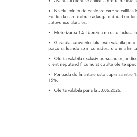
• Avantajul client se aplica la pretul de lista a
• Nivelul minim de echipare care se califica
Edition la care trebuie adaugate dotari option
autovehiculului ales.
• Motorizarea 1.5 l benzina nu este inclusa in
• Garantia autovehiculului este valabila pe o 
parcursi, luandu-se in considerare prima limita
• Oferta valabila exclusiv persoanelor juridic
client neputand fi cumulat cu alte oferte speci
• Perioada de finantare este cuprinsa intre 1
15%.
• Oferta valabila pana la 30.06.2026.