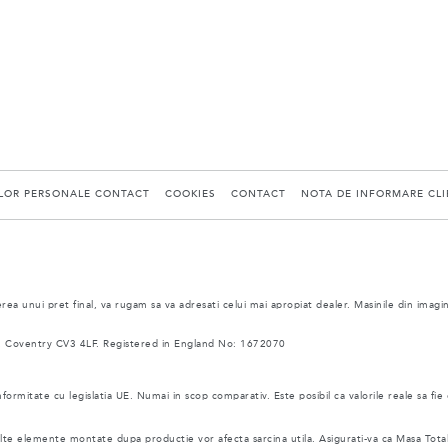
ELOR PERSONALE CONTACT
COOKIES
CONTACT
NOTA DE INFORMARE CLIE
ea unui pret final, va rugam sa va adresati celui mai apropiat dealer. Masinile din imagi
 Coventry CV3 4LF. Registered in England No: 1672070
nformitate cu legislatia UE. Numai in scop comparativ. Este posibil ca valorile reale sa fie
i alte elemente montate dupa productie vor afecta sarcina utila. Asigurati-va ca Masa Tot