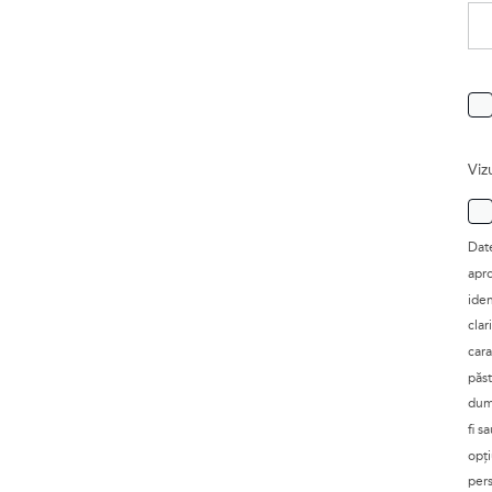
Viz
Date
apro
iden
clar
cara
păst
dumn
fi s
opți
pers