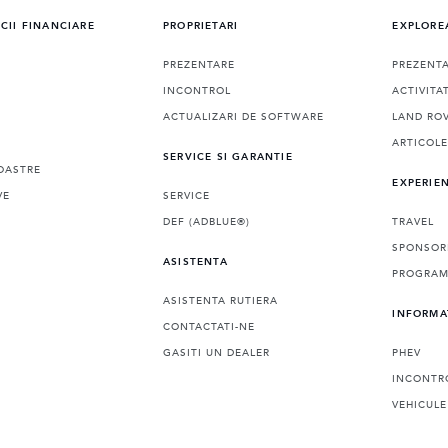
ICII FINANCIARE
PROPRIETARI
EXPLORE
PREZENTARE
PREZENT
INCONTROL
ACTIVITA
ACTUALIZARI DE SOFTWARE
LAND ROV
ARTICOL
SERVICE SI GARANTIE
OASTRE
EXPERIE
VE
SERVICE
DEF (ADBLUE®)
TRAVEL
SPONSOR
ASISTENTA
PROGRAMA
ASISTENTA RUTIERA
INFORMA
CONTACTATI-NE
GASITI UN DEALER
PHEV
INCONTR
VEHICULE