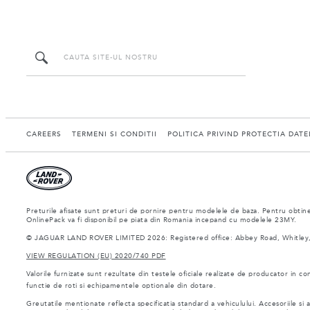
CAREERS
TERMENI SI CONDITII
POLITICA PRIVIND PROTECTIA DAT
Preturile afisate sunt preturi de pornire pentru modelele de baza. Pentru obtiner
OnlinePack va fi disponibil pe piata din Romania incepand cu modelele 23MY.
© JAGUAR LAND ROVER LIMITED 2026: Registered office: Abbey Road, Whitley,
VIEW REGULATION (EU) 2020/740 PDF
Valorile furnizate sunt rezultate din testele oficiale realizate de producator in co
functie de roti si echipamentele optionale din dotare.
Greutatile mentionate reflecta specificatia standard a vehiculului. Accesoriile s