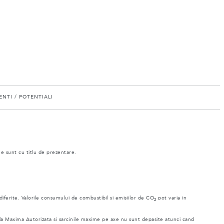
NTI / POTENTIALI
ne sunt cu titlu de prezentare.
 diferite. Valorile consumului de combustibil si emisiilor de CO
pot varia in
2
ala Maxima Autorizata si sarcinile maxime pe axe nu sunt depasite atunci cand