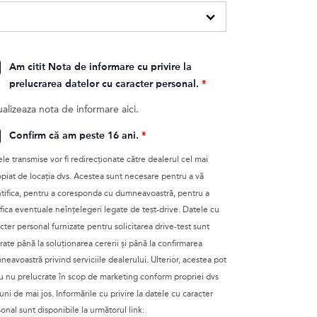
Am citit Nota de informare cu privire la
prelucrarea datelor cu caracter personal.
*
ualizeaza nota de informare
aici.
Confirm că am peste 16 ani.
*
le transmise vor fi redirecţionate către dealerul cel mai
piat de locația dvs. Acestea sunt necesare pentru a vă
tifica, pentru a coresponda cu dumneavoastră, pentru a
ifica eventuale neînțelegeri legate de test-drive. Datele cu
cter personal furnizate pentru solicitarea drive-test sunt
rate până la soluționarea cererii și până la confirmarea
eavoastră privind serviciile dealerului. Ulterior, acestea pot
au nu prelucrate în scop de marketing conform propriei dvs
uni de mai jos. Informările cu privire la datele cu caracter
onal sunt disponibile la următorul link: