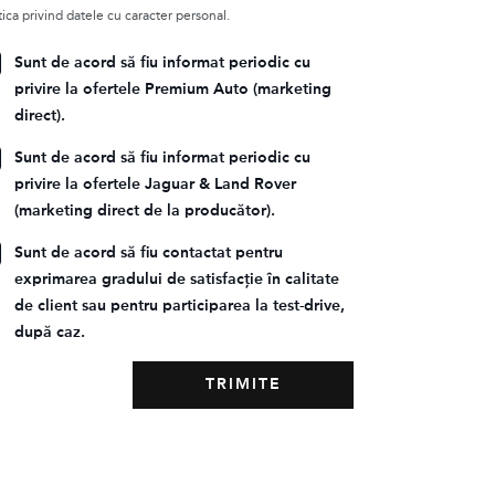
tica privind datele cu caracter personal.
Sunt de acord să fiu informat periodic cu
privire la ofertele Premium Auto (marketing
direct).
Sunt de acord să fiu informat periodic cu
privire la ofertele Jaguar & Land Rover
(marketing direct de la producător).
Sunt de acord să fiu contactat pentru
exprimarea gradului de satisfacție în calitate
de client sau pentru participarea la test-drive,
după caz.