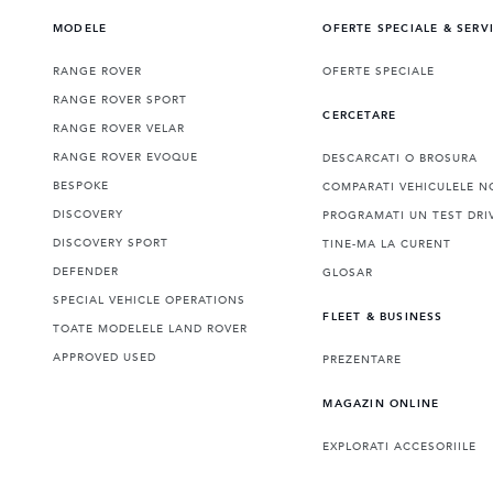
MODELE
OFERTE SPECIALE & SERV
RANGE ROVER
OFERTE SPECIALE
RANGE ROVER SPORT
CERCETARE
RANGE ROVER VELAR
RANGE ROVER EVOQUE
DESCARCATI O BROSURA
BESPOKE
COMPARATI VEHICULELE N
DISCOVERY
PROGRAMATI UN TEST DRI
DISCOVERY SPORT
TINE-MA LA CURENT
DEFENDER
GLOSAR
SPECIAL VEHICLE OPERATIONS
FLEET & BUSINESS
TOATE MODELELE LAND ROVER
APPROVED USED
PREZENTARE
MAGAZIN ONLINE
EXPLORATI ACCESORIILE