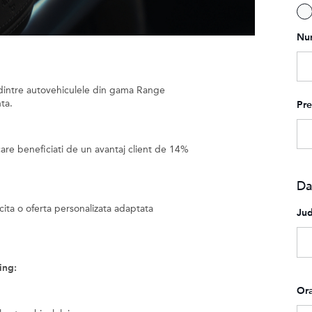
Nu
 dintre autovehiculele din gama Range
nta.
Pr
are beneficiati de un avantaj client de 14%
Da
cita o oferta personalizata adaptata
Jud
ing:
Or