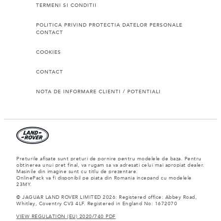
TERMENI SI CONDITII
POLITICA PRIVIND PROTECTIA DATELOR PERSONALE
CONTACT
COOKIES
CONTACT
NOTA DE INFORMARE CLIENTI / POTENTIALI
Preturile afisate sunt preturi de pornire pentru modelele de baza. Pentru
obtinerea unui pret final, va rugam sa va adresati celui mai apropiat dealer.
Masinile din imagine sunt cu titlu de prezentare.
OnlinePack va fi disponibil pe piata din Romania incepand cu modelele
23MY.
© JAGUAR LAND ROVER LIMITED 2026: Registered office: Abbey Road,
Whitley, Coventry CV3 4LF. Registered in England No: 1672070
VIEW REGULATION (EU) 2020/740 PDF