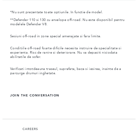
*Nu sunt prezentate toate optiunile. In functie de model.
**Defender 110 si 130 cu anvelope off-road. Nu este disponibil pentru
modelele Defender V8.
Sesiuni off-road in zone special amenajate si fara limite.
Conditiile off-road foarte dificile necesita instruire de specialitate si
experienta. Risc de ranire si deteriorare. Nu va depasiti niciodata
abilitatile de sofer.
Verificati intotdeauna traseul, suprafata, baza si iesirea, inainte de a
parcurge drumuri inghetate.
JOIN THE CONVERSATION
CAREERS