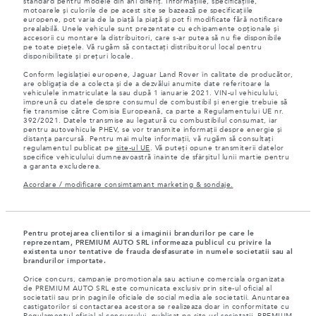
standard pentru modele din ani diferiț. Informațiile, specificațiile,
motoarele și culorile de pe acest site se bazează pe specificațiile
europene, pot varia de la piață la piață și pot fi modificate fără notificare
prealabilă. Unele vehicule sunt prezentate cu echipamente opționale și
accesorii cu montare la distribuitori, care s-ar putea să nu fie disponibile
pe toate piețele. Vă rugăm să contactați distribuitorul local pentru
disponibilitate și prețuri locale.
Conform legislației europene, Jaguar Land Rover în calitate de producător,
are obligația de a colecta și de a dezvălui anumite date referitoare la
vehiculele înmatriculate la sau după 1 ianuarie 2021. VIN-ul vehiculului,
împreună cu datele despre consumul de combustibil și energie trebuie să
fie transmise către Comisia Europeană, ca parte a Regulamentului UE nr.
392/2021. Datele transmise au legatură cu combustibilul consumat, iar
pentru autovehicule PHEV, se vor transmite informații despre energie și
distanța parcursă. Pentru mai multe informații, vă rugăm să consultați
regulamentul publicat pe
site-ul UE
. Vă puteți opune transmiterii datelor
specifice vehiculului dumneavoastră înainte de sfârșitul lunii martie pentru
a garanta excluderea.
Acordare / modificare consimtamant marketing & sondaje.
Pentru protejarea clientilor si a imaginii brandurilor pe care le
reprezentam, PREMIUM AUTO SRL informeaza publicul cu privire la
existenta unor tentative de frauda desfasurate in numele societatii sau al
brandurilor importate.
Orice concurs, campanie promotionala sau actiune comerciala organizata
de PREMIUM AUTO SRL este comunicata exclusiv prin site-ul oficial al
societatii sau prin paginile oficiale de social media ale societatii. Anuntarea
castigatorilor si contactarea acestora se realizeaza doar in conformitate cu
Regulamentul oficial al concursului, publicat pe site-url societatii. PREMIUM