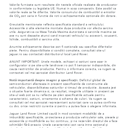
Valorile furnizate sunt rezultate din testele oficiale realizate de producator
in conformitate cu legislatia UE. Numai in scop comparativ. Este posibil ca
valorile reale sa fie diferite. Valorile consumului de combustibil si emisiilor
de CO
pot varia in functie de roti si echipamentele optionale din dotare.
2
Greutatile mentionate reflecta specificatia standard a vehiculului.
Accesoriile si alte elemente montate dupa productie vor afecta sarcina
utila. Asigurati-va ca Masa Totala Maxima Autorizata si sarcinile maxime pe
axe nu sunt depasite atunci cand incarcati vehiculul cu accesorii, ocupanti,
lichide, combustibili si sarcina utila.
Anumite echipamente descrise pot fi optionale sau specifice diferitelor
piete. Pentru disponibilitate si conditii complete, consultati site-ul
jaguar.ro sau contactati distribuitorul local Land Rover.
ANUNT IMPORTANT: Unele modele, echipari si optiuni care apar in
configurator si pe site-urile landrover.ro pot fi temporar indisponibile, din
cauza restrictiilor de productie. Pentru o informare corecta, va rugam sa
contactati cel mai apropiat distribuitor Land Rover.
Notă importantă despre imagini și specificații.
Deficitul global de
semiconductori afecteaza in prezent specificatiile de constructie ale
vehiculelor, disponibilitatea optiunilor si timpul de productie. Aceasta jest
o situatie foarte dinamica si, ca rezultat, imaginile utilizate in prezent pe
site-ul web pot sa nu reflecte pe plen specificatiile actuale pentru
caracteristici, optiuni, ornamente si scheme de culori. Va rugam sa
consultati cel mai apropiat reprezentant autorizat care va putea confirma
cu dvs. orice restrictii curente si pentru a putea face o alegere informata.
Jaguar Land Rover Limited caută în mod constant modalități de a
îmbunătăți specificațiile, proiectarea și producția vehiculelor sale, piesele și
accesoriile și modificările au loc continuu, și ne rezervăm dreptul de a face
schimbări fără preaviz. Unele caracteristici pot varia între opțional și