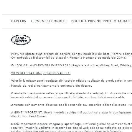
CAREERS
TERMENI SI CONDITII
POLITICA PRIVIND PROTECTIA DAT
Preturile afisate sunt preturi de pornire pentru modelele de baza. Pentru obtiner
OnlinePack va fi disponibil pe piata din Romania incepand cu modelele 23MY.
© JAGUAR LAND ROVER LIMITED 2026: Registered office: Abbey Road, Whitley,
VIEW REGULATION (EU) 2020/740 PDF
Valorile furnizate sunt rezultate din testele oficiale realizate de producator in co
functie de roti si echipamentele optionale din dotare.
Greutatile mentionate reflecta specificatia standard a vehiculului. Accesoriile s
incarcati vehiculul cu accesorii, ocupanti, lichide, combustibili si sarcina utila.
Anumite echipamente descrise pot fi optionale sau specifice diferitelor piete. Pent
ANUNT IMPORTANT: Unele modele, echipari si optiuni care apar in configurator si 
distribuitor Land Rover.
Notă importantă despre imagini și specificații.
Deficitul global de semiconductor
rezultat, imaginile utilizate in prezent pe site-ul web pot sa nu reflecte pe plen
cu dvs. orice restrictii curente si pentru a putea face o alegere informata.