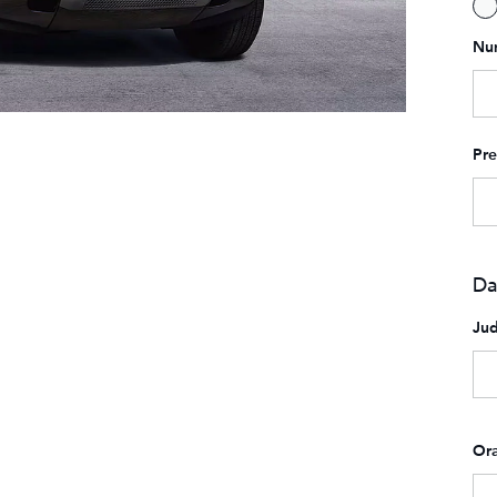
Nu
Pr
Da
Jud
Or