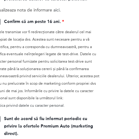
ualizeaza nota de informare
aici.
Confirm că am peste 16 ani.
*
le transmise vor fi redirecţionate către dealerul cel mai
piat de locația dvs. Acestea sunt necesare pentru a vă
tifica, pentru a coresponda cu dumneavoastră, pentru a
ifica eventuale neînțelegeri legate de test-drive. Datele cu
cter personal furnizate pentru solicitarea test-drive sunt
rate până la soluționarea cererii și până la confirmarea
eavoastră privind serviciile dealerului. Ulterior, acestea pot
au nu prelucrate în scop de marketing conform propriei dvs
uni de mai jos. Informările cu privire la datele cu caracter
onal sunt disponibile la următorul link:
tica privind datele cu caracter personal.
Sunt de acord să fiu informat periodic cu
privire la ofertele Premium Auto (marketing
direct).