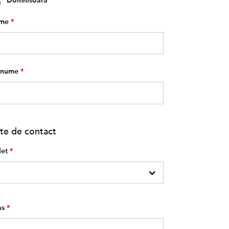
Domnisoara
me
*
enume
*
te de contact
et
*
as
*