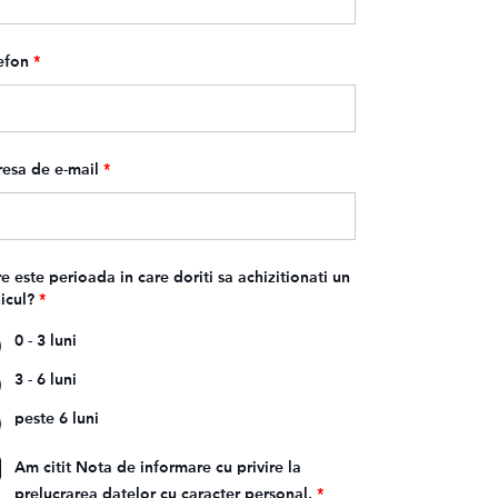
efon
*
esa de e-mail
*
e este perioada in care doriti sa achizitionati un
icul?
*
0 - 3 luni
3 - 6 luni
peste 6 luni
Am citit Nota de informare cu privire la
prelucrarea datelor cu caracter personal.
*