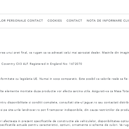
ELOR PERSONALE CONTACT
COOKIES
CONTACT
NOTA DE INFORMARE CLIE
ea unui pret final, va rugam sa va adresati celui mai apropiat dealer. Masinile din imagi
 Coventry CV3 4LF. Registered in England No: 1672070
nformitate cu legislatia UE. Numai in scop comparativ. Este posibil ca valorile reale sa fie
i alte elemente montate dupa productie vor afecta sarcina utila. Asigurati-va ca Masa Tot
ru disponibilitate si conditii complete, consultati site-ul jaguar.ro sau contactati distrib
pe site-urile landrover.ro pot fi temporar indisponibile, din cauza restrictiilor de prod
i afecteaza in prezent specificatiile de constructie ale vehiculelor, disponibilitatea optiun
 specificatiile actuale pentru caracteristici, optiuni, ornamente si scheme de culori. Va 