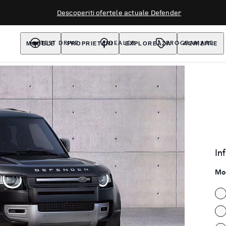
Descoperiti ofertele actuale Defender
MODELE
PROPRIETARI
EXPLOREAZA
ACHIZITIE
TEST DRIVE
DEALER
PROGRAMARE
In
Mo