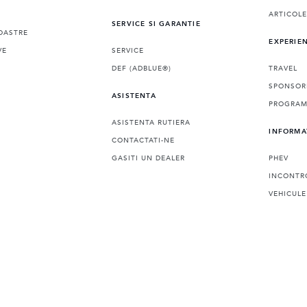
ARTICOL
SERVICE SI GARANTIE
OASTRE
EXPERIE
VE
SERVICE
DEF (ADBLUE®)
TRAVEL
SPONSOR
ASISTENTA
PROGRAMA
ASISTENTA RUTIERA
INFORMA
CONTACTATI-NE
GASITI UN DEALER
PHEV
INCONTR
VEHICULE