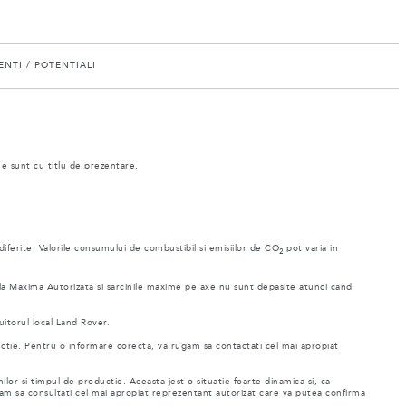
NTI / POTENTIALI
ne sunt cu titlu de prezentare.
 diferite. Valorile consumului de combustibil si emisiilor de CO
pot varia in
2
ala Maxima Autorizata si sarcinile maxime pe axe nu sunt depasite atunci cand
uitorul local Land Rover.
uctie. Pentru o informare corecta, va rugam sa contactati cel mai apropiat
ilor si timpul de productie. Aceasta jest o situatie foarte dinamica si, ca
rugam sa consultati cel mai apropiat reprezentant autorizat care va putea confirma