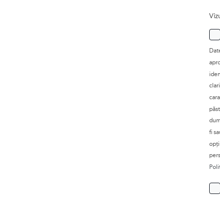
Viz
Date
apro
iden
clar
cara
păst
dumn
fi s
opți
pers
Poli