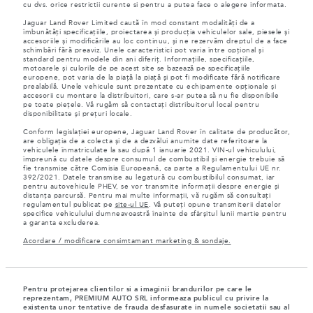
cu dvs. orice restrictii curente si pentru a putea face o alegere informata.
Jaguar Land Rover Limited caută în mod constant modalități de a
îmbunătăți specificațiile, proiectarea și producția vehiculelor sale, piesele și
accesoriile și modificările au loc continuu, și ne rezervăm dreptul de a face
schimbări fără preaviz. Unele caracteristici pot varia între opțional și
standard pentru modele din ani diferiț. Informațiile, specificațiile,
motoarele și culorile de pe acest site se bazează pe specificațiile
europene, pot varia de la piață la piață și pot fi modificate fără notificare
prealabilă. Unele vehicule sunt prezentate cu echipamente opționale și
accesorii cu montare la distribuitori, care s-ar putea să nu fie disponibile
pe toate piețele. Vă rugăm să contactați distribuitorul local pentru
disponibilitate și prețuri locale.
Conform legislației europene, Jaguar Land Rover în calitate de producător,
are obligația de a colecta și de a dezvălui anumite date referitoare la
vehiculele înmatriculate la sau după 1 ianuarie 2021. VIN-ul vehiculului,
împreună cu datele despre consumul de combustibil și energie trebuie să
fie transmise către Comisia Europeană, ca parte a Regulamentului UE nr.
392/2021. Datele transmise au legatură cu combustibilul consumat, iar
pentru autovehicule PHEV, se vor transmite informații despre energie și
distanța parcursă. Pentru mai multe informații, vă rugăm să consultați
regulamentul publicat pe
site-ul UE
. Vă puteți opune transmiterii datelor
specifice vehiculului dumneavoastră înainte de sfârșitul lunii martie pentru
a garanta excluderea.
Acordare / modificare consimtamant marketing & sondaje.
Pentru protejarea clientilor si a imaginii brandurilor pe care le
reprezentam, PREMIUM AUTO SRL informeaza publicul cu privire la
existenta unor tentative de frauda desfasurate in numele societatii sau al