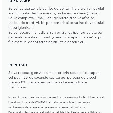
IGIENIZARE
Se vor curata zonele cu risc de contaminare ale vehiculului
asa cum este descris mai sus, incluzand si cheia (cheile).
Se va completa jurnalul de igienizare si se va afisa pe
tabloul de bord, vizibil prin parbriz si se va incuia vehiculul
dupa igienizare.
Se vor scoate manusile si se vor arunca (pentru curatarea
generala, acestea nu sunt „deseuri bio-periculoase” si pot
fi plasate in depozitarea obisnuita a deseurilor).
REPETARE
Se va repeta igienizarea mainilor prin spalarea cu sapun
cel putin 20 de secunde sau cu gel pe baza de alcool
minim 60%. Curatarea trebuie sa fie metodica si
minutioasa.
In cazul in care un vehicul a fost preluat in urma autoizolarii soferului sau a unei
infectii confirmate de COVID-19, ar trebui sa se solicite consultanta
suplimentara, deoarece este necesara o curatare mai profunda.
Daca un alt sofer preia un vehicul si jurnalul de igienizare nu este vizibil sau nu