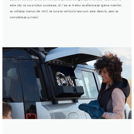
este clar ca s-a produs curatarea, el / ea ar trebui sa efectueze igiena mainilor,
sa utilizeza manusi de nitril, sa curete vehiculul asa cum este descris, apoi sa
completeze jurnalul.