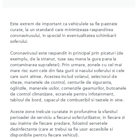
Este extrem de important ca vehiculele sa fie pastrate
curate, la un standard care minimizeaza raspandirea
coronavirusului, in special in eventualitatea schimbarii
soferului.
Coronavirusul este raspandit in principal prin picaturi (de
exemplu, de la stranut, tuse sau mana la gura pana la
contaminarea suprafetei). Prin urmare, zonele cu cel mai
mare risc sunt cele din fata gurii si nasului soferului si cele
care sunt atinse. Acestea includ volanul, selectorul de
viteze, manetele de control, centurile de siguranta,
oglinzile, manerele usilor, comenzile geamurilor, butoanele
de control climatizare, ecranele pentru infotainment,
tabloul de bord, capacul de combustibil si tastele in sine.
Aceste zone trebuie curatate in profunzime la sfarsitul
perioadei de serviciu a fiecarui sofer/utilizator, in fiecare zi
sau inainte de fiecare predare, folosind servetele
dezinfectante (care ar trebui sa fie usor accesibile si
disponibile pentru fiecare vehicul).