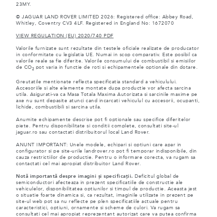
23MY.
© JAGUAR LAND ROVER LIMITED 2026: Registered office: Abbey Road,
Whitley, Coventry CV3 4LF. Registered in England No: 1672070
VIEW REGULATION (EU) 2020/740 PDF
Valorile furnizate sunt rezultate din testele oficiale realizate de producator
in conformitate cu legislatia UE. Numai in scop comparativ. Este posibil ca
valorile reale sa fie diferite. Valorile consumului de combustibil si emisiilor
de CO
pot varia in functie de roti si echipamentele optionale din dotare.
2
Greutatile mentionate reflecta specificatia standard a vehiculului.
Accesoriile si alte elemente montate dupa productie vor afecta sarcina
utila. Asigurati-va ca Masa Totala Maxima Autorizata si sarcinile maxime pe
axe nu sunt depasite atunci cand incarcati vehiculul cu accesorii, ocupanti,
lichide, combustibili si sarcina utila.
Anumite echipamente descrise pot fi optionale sau specifice diferitelor
piete. Pentru disponibilitate si conditii complete, consultati site-ul
jaguar.ro sau contactati distribuitorul local Land Rover.
ANUNT IMPORTANT: Unele modele, echipari si optiuni care apar in
configurator si pe site-urile landrover.ro pot fi temporar indisponibile, din
cauza restrictiilor de productie. Pentru o informare corecta, va rugam sa
contactati cel mai apropiat distribuitor Land Rover.
Notă importantă despre imagini și specificații.
Deficitul global de
semiconductori afecteaza in prezent specificatiile de constructie ale
vehiculelor, disponibilitatea optiunilor si timpul de productie. Aceasta jest
o situatie foarte dinamica si, ca rezultat, imaginile utilizate in prezent pe
site-ul web pot sa nu reflecte pe plen specificatiile actuale pentru
caracteristici, optiuni, ornamente si scheme de culori. Va rugam sa
consultati cel mai apropiat reprezentant autorizat care va putea confirma