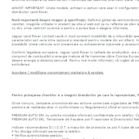
ANUNT IMPORTANT: Unele modele, echipari si optiuni care apar in configurator si 
distribuitor Land Rover.
Notă importantă despre imagini și specificații.
Deficitul global de semiconductor
rezultat, imaginile utilizate in prezent pe site-ul web pot sa nu reflecte pe plen
cu dvs. orice restrictii curente si pentru a putea face o alegere informata.
Jaguar Land Rover Limited caută în mod constant modalități de a îmbunătăți specifi
caracteristici pot varia între opțional și standard pentru modele din ani diferiț. In
prealabilă. Unele vehicule sunt prezentate cu echipamente opționale și accesorii cu
Conform legislației europene, Jaguar Land Rover în calitate de producător, are ob
consumul de combustibil și energie trebuie să fie transmise către Comisia Europ
despre energie și distanța parcursă. Pentru mai multe informații, vă rugăm să c
excluderea.
Acordare / modificare consimtamant marketing & sondaje.
Pentru protejarea clientilor si a imaginii brandurilor pe care le reprezentam,
Orice concurs, campanie promotionala sau actiune comerciala organizata de PREMIUM
acestora se realizeaza doar in conformitate cu Regulamentul oficial al concursului
PREMIUM AUTO SRL nu solicita niciodata informatii confidentiale prin telefon. Ceta
PREMIUM AUTO SRL. Tentativele de fraudare pot fi raportate la Directoratul Nat
Indicam recomandarea D.I.I.C.O.T. a masurilor de protectie ce pot fi luate de ce
• Nu divulga informatii personale la telefon;
• Verifica autenticitatea apelului;