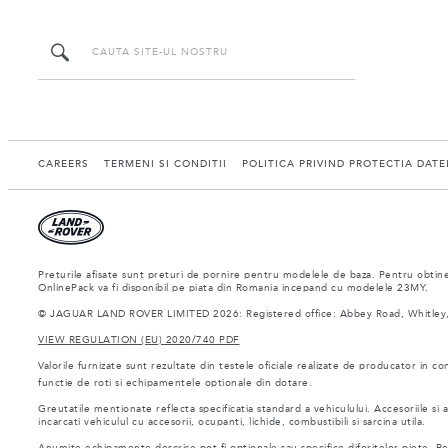
CAREERS
TERMENI SI CONDITII
POLITICA PRIVIND PROTECTIA DAT
Preturile afisate sunt preturi de pornire pentru modelele de baza. Pentru obtiner
OnlinePack va fi disponibil pe piata din Romania incepand cu modelele 23MY.
© JAGUAR LAND ROVER LIMITED 2026: Registered office: Abbey Road, Whitley,
VIEW REGULATION (EU) 2020/740 PDF
Valorile furnizate sunt rezultate din testele oficiale realizate de producator in co
functie de roti si echipamentele optionale din dotare.
Greutatile mentionate reflecta specificatia standard a vehiculului. Accesoriile s
incarcati vehiculul cu accesorii, ocupanti, lichide, combustibili si sarcina utila.
Anumite echipamente descrise pot fi optionale sau specifice diferitelor piete. Pent