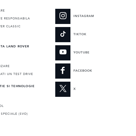
ARE
INSTAGRAM
TE RESPONSABILA
ER CLASSIC
E
TIKTOK
NTA LAND ROVER
YOUTUBE
IZARE
FACEBOOK
TI UN TEST DRIVE
TIE SI TEHNOLOGIE
X
OL
 SPECIALE (SVO)