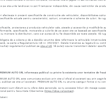
pe site-urile landrover.ro pot fi temporar indisponibile, din cauza restrictiilor de prod
i afecteaza in prezent specificatiile de constructie ale vehiculelor, disponibilitatea optiun
 specificatiile actuale pentru caracteristici, optiuni, ornamente si scheme de culori. Va 
cațiile, proiectarea și producția vehiculelor sale, piesele și accesoriile și modificările 
formațiile, specificațiile, motoarele și culorile de pe acest site se bazează pe specificațiil
 montare la distribuitori, care s-ar putea să nu fie disponibile pe toate piețele. Vă rugăm
ligația de a colecta și de a dezvălui anumite date referitoare la vehiculele înmatricula
eană, ca parte a Regulamentului UE nr. 392/2021. Datele transmise au legatură cu combu
onsultați regulamentul publicat pe
site-ul UE
. Vă puteți opune transmiterii datelor specifi
 PREMIUM AUTO SRL informeaza publicul cu privire la existenta unor tentative de fraud
 AUTO SRL este comunicata exclusiv prin site-ul oficial al societatii sau prin paginile o
, publicat pe site-url societatii. PREMIUM AUTO SRL nu anunta castiguri fictive si nu cont
tenii sunt sfatuiti sa nu ofere date personale, sa nu acceseze linkuri din mesaje suspecte
ional pentru Securitate Cibernetica (
https://dnsc.ro/contact
).
tateni: