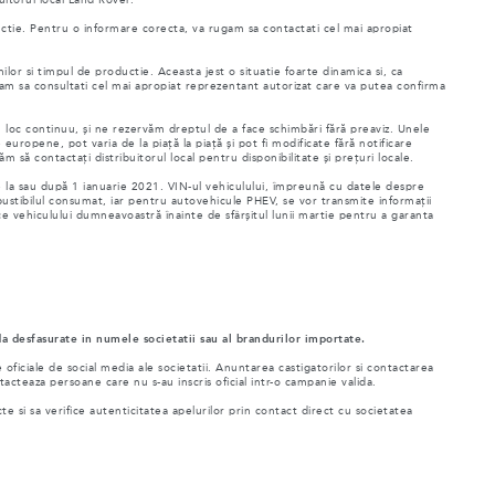
uctie. Pentru o informare corecta, va rugam sa contactati cel mai apropiat
ilor si timpul de productie. Aceasta jest o situatie foarte dinamica si, ca
rugam sa consultati cel mai apropiat reprezentant autorizat care va putea confirma
au loc continuu, și ne rezervăm dreptul de a face schimbări fără preaviz. Unele
e europene, pot varia de la piață la piață și pot fi modificate fără notificare
 să contactați distribuitorul local pentru disponibilitate și prețuri locale.
te la sau după 1 ianuarie 2021. VIN-ul vehiculului, împreună cu datele despre
stibilul consumat, iar pentru autovehicule PHEV, se vor transmite informații
ce vehiculului dumneavoastră înainte de sfârșitul lunii martie pentru a garanta
a desfasurate in numele societatii sau al brandurilor importate.
ficiale de social media ale societatii. Anuntarea castigatorilor si contactarea
acteaza persoane care nu s-au inscris oficial intr-o campanie valida.
 si sa verifice autenticitatea apelurilor prin contact direct cu societatea