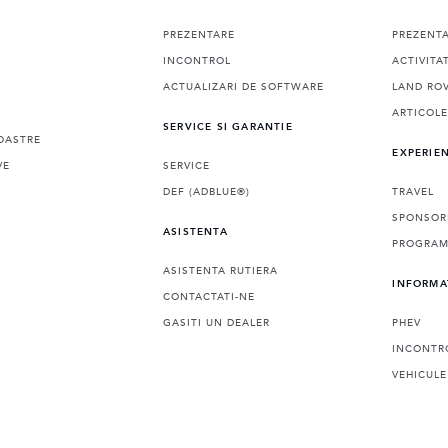
PREZENTARE
PREZENT
INCONTROL
ACTIVITA
ACTUALIZARI DE SOFTWARE
LAND ROV
ARTICOL
SERVICE SI GARANTIE
OASTRE
EXPERIE
VE
SERVICE
DEF (ADBLUE®)
TRAVEL
SPONSOR
ASISTENTA
PROGRAMA
ASISTENTA RUTIERA
INFORMA
CONTACTATI-NE
GASITI UN DEALER
PHEV
INCONTR
VEHICULE