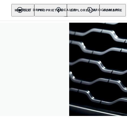
MODELE
PROPRIETARI
EXPLOREAZA
ACHIZITIE
TEST DRIVE
DEALER
PROGRAMARE