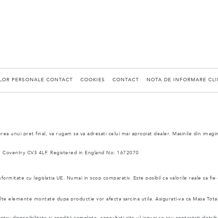
ELOR PERSONALE CONTACT
COOKIES
CONTACT
NOTA DE INFORMARE CLIE
ea unui pret final, va rugam sa va adresati celui mai apropiat dealer. Masinile din imagi
 Coventry CV3 4LF. Registered in England No: 1672070
nformitate cu legislatia UE. Numai in scop comparativ. Este posibil ca valorile reale sa fie
i alte elemente montate dupa productie vor afecta sarcina utila. Asigurati-va ca Masa Tot
ru disponibilitate si conditii complete, consultati site-ul jaguar.ro sau contactati distrib