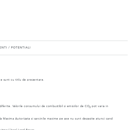
NTI / POTENTIALI
ne sunt cu titlu de prezentare.
 diferite. Valorile consumului de combustibil si emisiilor de CO
pot varia in
2
ala Maxima Autorizata si sarcinile maxime pe axe nu sunt depasite atunci cand
uitorul local Land Rover.